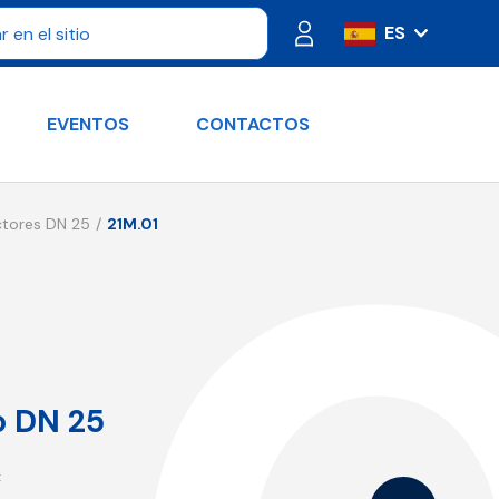
ES
IT
FR
EVENTOS
CONTACTOS
PT
DE
RU
ctores DN 25
21M.01
EN
o DN 25
C