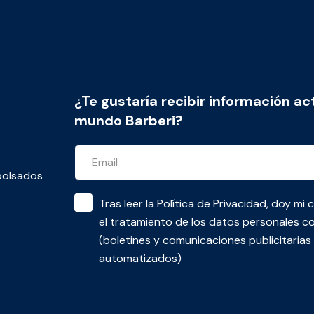
¿Te gustaría recibir información ac
mundo Barberi?
bolsados
Tras leer la
Política de Privacidad
, doy mi 
el tratamiento de los datos personales co
(boletines y comunicaciones publicitaria
automatizados)