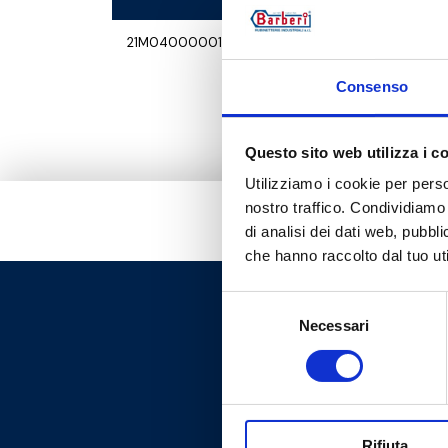
21M04000001
G 1 1
Consenso
Questo sito web utilizza i c
Utilizziamo i cookie per perso
nostro traffico. Condividiamo 
di analisi dei dati web, pubbl
che hanno raccolto dal tuo uti
Selezione
Necessari
del
consenso
Rifiuta