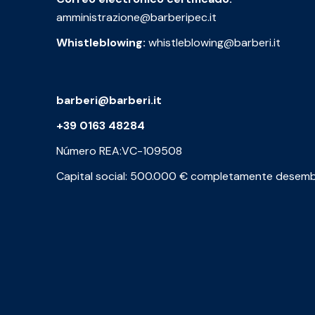
amministrazione@barberipec.it
Whistleblowing:
whistleblowing@barberi.it
barberi@barberi.it
+39 0163 48284
Número REA:VC-109508
Capital social: 500.000 € completamente desem