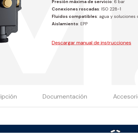
M
Presión máxima de servicio
: 6 bar
Conexiones roscadas
: ISO 228-1
Fluidos compatibles
: agua y soluciones 
Aislamiento
: EPP
Descargar manual de instrucciones
ipción
Documentación
Accesori
ida