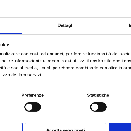
/2 M - G 1 1/2 RN - G 1/2 F
1
Dettagli
ookie
nalizzare contenuti ed annunci, per fornire funzionalità dei socia
inoltre informazioni sul modo in cui utilizzi il nostro sito con i n
¿Necesitas ayuda?
icità e social media, i quali potrebbero combinarle con altre inform
lizzo dei loro servizi.
Preferenze
Statistiche
Accetta selezionati