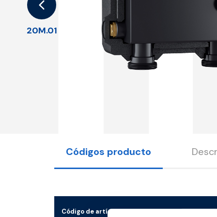
1
20M.01
Códigos producto
Descr
Código de artículo
Med