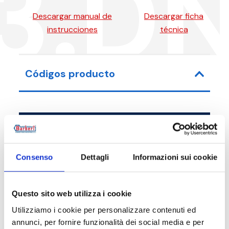
3.D
Descargar manual de
Descargar ficha
instrucciones
técnica
Códigos producto
Código de artículo
Medida
P73M50080
G 2 M - G 2 M 
Consenso
Dettagli
Informazioni sui cookie
Questo sito web utilizza i cookie
Utilizziamo i cookie per personalizzare contenuti ed
Descripción
annunci, per fornire funzionalità dei social media e per