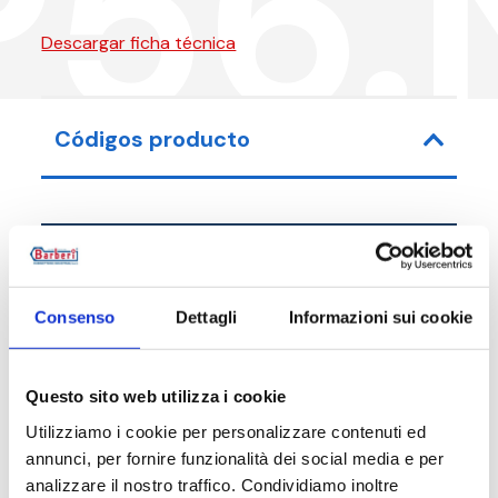
P56.
Descargar ficha técnica
Códigos producto
Código de artículo
Medi
Consenso
Dettagli
Informazioni sui cookie
P56010N00
G 3/
P56015N00
G 1/2
Questo sito web utilizza i cookie
Utilizziamo i cookie per personalizzare contenuti ed
annunci, per fornire funzionalità dei social media e per
analizzare il nostro traffico. Condividiamo inoltre