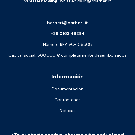
Whistleblowing:
whistleblowing@barberi.it
barberi@barberi.it
+39 0163 48284
Número REA:VC-109508
Capital social: 500.000 € completamente desembolsados
Información
Documentación
Contáctenos
Noticias