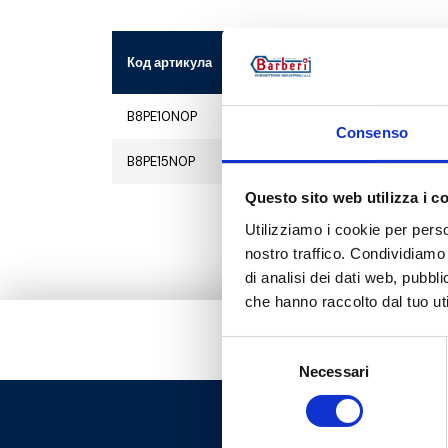
Код артикула
B8PE10N0P
5
50
Consenso
B8PE15N0P
5
50
Questo sito web utilizza i c
Utilizziamo i cookie per perso
nostro traffico. Condividiamo 
di analisi dei dati web, pubbl
che hanno raccolto dal tuo uti
Selezione
Necessari
del
consenso