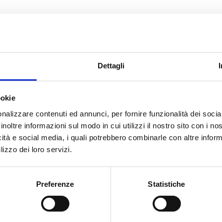
Соединение с радиатором
Attacco tubo
G 3/8 M
G 3/4 EK
Dettagli
G 1/2 M
G 3/4 EK
ookie
nalizzare contenuti ed annunci, per fornire funzionalità dei socia
inoltre informazioni sul modo in cui utilizzi il nostro sito con i n
icità e social media, i quali potrebbero combinarle con altre inform
lizzo dei loro servizi.
Вам нужна помощь?
Preferenze
Statistiche