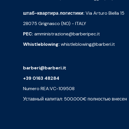
штаб-квартира логистики:
Via Arturo Biella 15
28075 Grignasco (NO) - ITALY
PEC:
amministrazione@barberipec.it
Whistleblowing:
whistleblowing@barberi.it
barberi@barberi.it
+39 0163 48284
Numero REA:VC-109508
Уставный капитал: 500.000€ полностью внесен