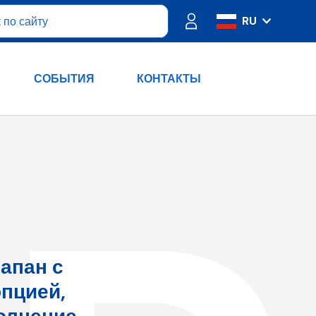
RU
IT
ES
СОБЫТИЯ
КОНТАКТЫ
FR
PT
DE
EN
апан с
пцией,