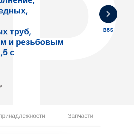
P
олнение,
едных,
х труб,
B8S
м и резьбовым
,5 с
ар
принадлежности
Запчасти