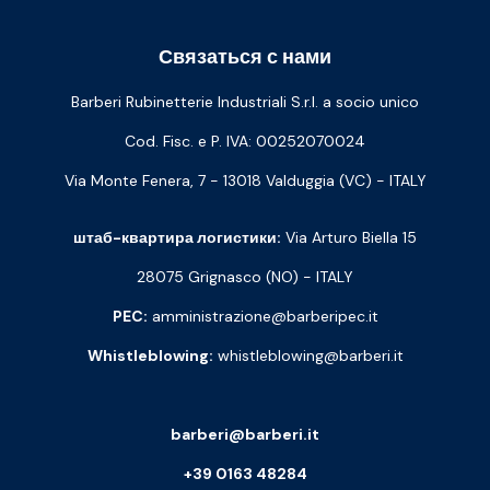
Связаться с нами
Barberi Rubinetterie Industriali S.r.l. a socio unico
Cod. Fisc. e P. IVA: 00252070024
Via Monte Fenera, 7 - 13018 Valduggia (VC) - ITALY
штаб-квартира логистики:
Via Arturo Biella 15
28075 Grignasco (NO) - ITALY
PEC:
amministrazione@barberipec.it
Whistleblowing:
whistleblowing@barberi.it
barberi@barberi.it
+39 0163 48284