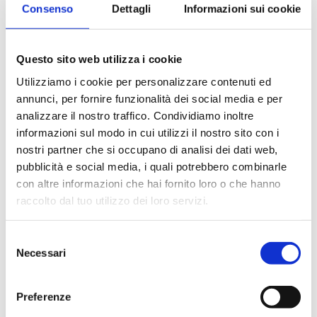
B8KK15NZP
2
20
G 1/2 
Consenso
Dettagli
Informazioni sui cookie
B8KK15WBP
2
20
G 1/2 
Questo sito web utilizza i cookie
B8KK15BMP
2
20
G 1/2 
Utilizziamo i cookie per personalizzare contenuti ed
annunci, per fornire funzionalità dei social media e per
analizzare il nostro traffico. Condividiamo inoltre
informazioni sul modo in cui utilizzi il nostro sito con i
Описание
nostri partner che si occupano di analisi dei dati web,
pubblicità e social media, i quali potrebbero combinarle
con altre informazioni che hai fornito loro o che hanno
Документация
raccolto dal tuo utilizzo dei loro servizi.
Selezione
Дополнительные принадлежности
Necessari
del
consenso
Альтернативная продукция
Preferenze