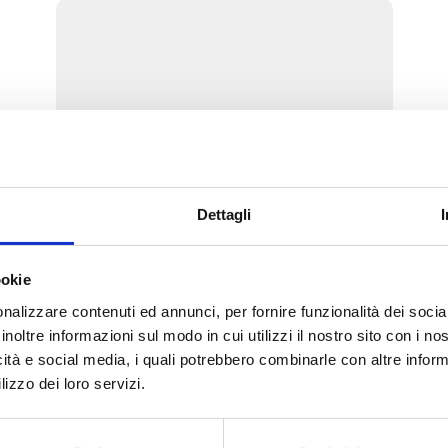
Dettagli
Прямой клапан, с
ookie
соединением для стальной
трубы
nalizzare contenuti ed annunci, per fornire funzionalità dei socia
inoltre informazioni sul modo in cui utilizzi il nostro sito con i n
icità e social media, i quali potrebbero combinarle con altre inform
Посмотреть изделия этой
lizzo dei loro servizi.
категории