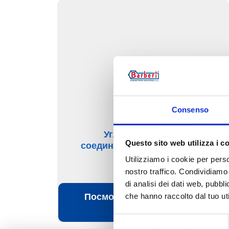
Consenso
Угловой клапан c
Questo sito web utilizza i c
соединением для стальной
трубы
Utilizziamo i cookie per perso
nostro traffico. Condividiamo 
di analisi dei dati web, pubbl
Посмотреть изделия этой
che hanno raccolto dal tuo uti
категории
Selezione