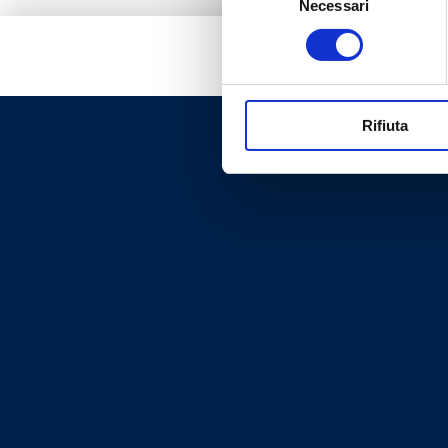
Necessari
del
consenso
Rifiuta