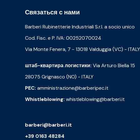
Связаться с нами
Barberi Rubinetterie Industriali S.r.l. a socio unico
Cod. Fisc. e P. IVA: 00252070024
Via Monte Fenera, 7 - 13018 Valduggia (VC) - ITALY
штаб-квартира логистики:
Via Arturo Biella 15
28075 Grignasco (NO) - ITALY
PEC:
amministrazione@barberipec.it
Whistleblowing:
whistleblowing@barberi.it
barberi@barberi.it
+39 0163 48284