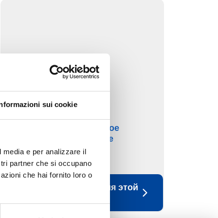
Informazioni sui cookie
Дополнительное
оборудование
l media e per analizzare il
ostri partner che si occupano
azioni che hai fornito loro o
Посмотреть изделия этой
категории