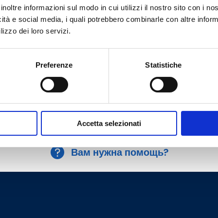
inoltre informazioni sul modo in cui utilizzi il nostro sito con i n
icità e social media, i quali potrebbero combinarle con altre inform
G 1/2 M
G 1/2 F
lizzo dei loro servizi.
G 1/2 M
G 1/2 F
Preferenze
Statistiche
G 1/2 M
G 1/2 F
Accetta selezionati
Вам нужна помощь?