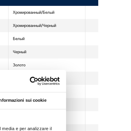
Хромированный/Белый
Хромированный/Черный
Белый
Черный
Золото
Состаренная бронза
Состаренная медь
Informazioni sui cookie
Черный хром
Сатинированный хром
l media e per analizzare il
Хром