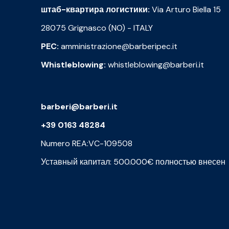
штаб-квартира логистики:
Via Arturo Biella 15
28075 Grignasco (NO) - ITALY
PEC:
amministrazione@barberipec.it
Whistleblowing:
whistleblowing@barberi.it
barberi@barberi.it
+39 0163 48284
Numero REA:VC-109508
Уставный капитал: 500.000€ полностью внесен