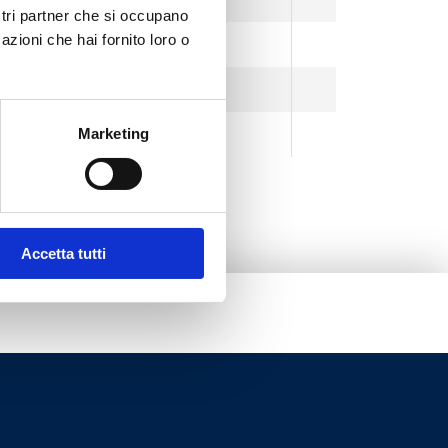
ostri partner che si occupano
azioni che hai fornito loro o
Матированный никель
Полностью белый
Marketing
Полностью чёрный
Accetta tutti