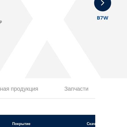
X
B7W
ар
ная продукция
Запчасти
Покрытие
Скачать файл 3D