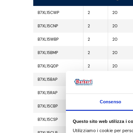
B7XL15CWP
2
20
B7XL15CNP
2
20
B7XL15WBP
2
20
B7XL15BMP
2
20
B7XL15QDP
2
20
B7XL15BAP
2
20
B7XL15RAP
2
20
Consenso
B7XL15CBP
2
20
B7XL15CSP
2
20
Questo sito web utilizza i c
Utilizziamo i cookie per perso
B7XL15CLP
2
20