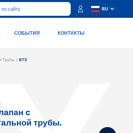
RU
IT
ES
СОБЫТИЯ
КОНТАКТЫ
FR
PT
DE
й Трубы
B7X
EN
лапан c
тальной трубы.