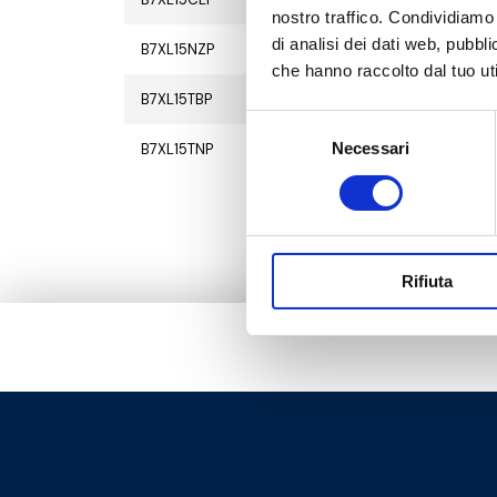
nostro traffico. Condividiamo 
di analisi dei dati web, pubbl
B7XL15NZP
2
20
che hanno raccolto dal tuo uti
B7XL15TBP
2
20
Selezione
Necessari
del
B7XL15TNP
2
20
consenso
Rifiuta