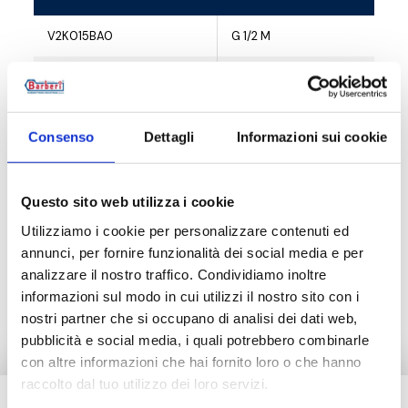
V2K015BA0
G 1/2 M
V2K015WB0
G 1/2 M
V2K015BM0
G 1/2 M
Consenso
Dettagli
Informazioni sui cookie
Questo sito web utilizza i cookie
Описание
Utilizziamo i cookie per personalizzare contenuti ed
annunci, per fornire funzionalità dei social media e per
analizzare il nostro traffico. Condividiamo inoltre
Документация
informazioni sul modo in cui utilizzi il nostro sito con i
nostri partner che si occupano di analisi dei dati web,
pubblicità e social media, i quali potrebbero combinarle
con altre informazioni che hai fornito loro o che hanno
raccolto dal tuo utilizzo dei loro servizi.