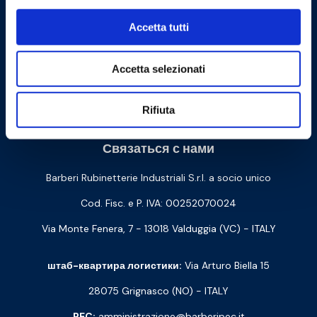
Accetta tutti
Accetta selezionati
Cookie Policy
Privacy Policy
Rifiuta
Связаться с нами
Barberi Rubinetterie Industriali S.r.l. a socio unico
Cod. Fisc. e P. IVA: 00252070024
Via Monte Fenera, 7 - 13018 Valduggia (VC) - ITALY
штаб-квартира логистики:
Via Arturo Biella 15
28075 Grignasco (NO) - ITALY
PEC:
amministrazione@barberipec.it