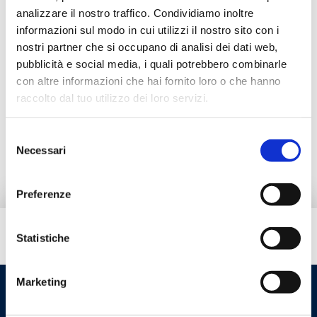
analizzare il nostro traffico. Condividiamo inoltre
informazioni sul modo in cui utilizzi il nostro sito con i
Дополнительные принадлежности
nostri partner che si occupano di analisi dei dati web,
pubblicità e social media, i quali potrebbero combinarle
con altre informazioni che hai fornito loro o che hanno
Альтернативная продукция
raccolto dal tuo utilizzo dei loro servizi.
Selezione
Запчасти
Necessari
del
consenso
Preferenze
Вам нужна помощь?
Statistiche
Marketing