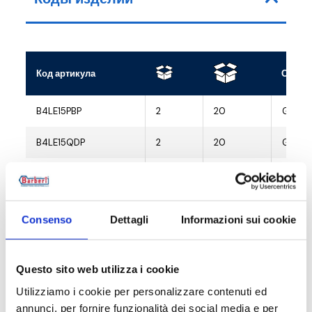
Код артикула
Соеди
B4LE15PBP
2
20
G 1/2 
B4LE15QDP
2
20
G 1/2 
B4LE15BAP
2
20
G 1/2 
Consenso
Dettagli
Informazioni sui cookie
Описание
Questo sito web utilizza i cookie
Utilizziamo i cookie per personalizzare contenuti ed
Документация
annunci, per fornire funzionalità dei social media e per