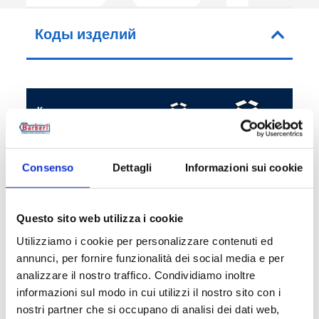
Коды изделий
Код артикула
С
B5FK15CL0
1
10
G
Consenso
Dettagli
Informazioni sui cookie
B5FK15WB0
1
10
G
B5FK15BM0
1
10
G
Questo sito web utilizza i cookie
Utilizziamo i cookie per personalizzare contenuti ed
annunci, per fornire funzionalità dei social media e per
analizzare il nostro traffico. Condividiamo inoltre
informazioni sul modo in cui utilizzi il nostro sito con i
Описание
nostri partner che si occupano di analisi dei dati web,