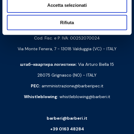
Accetta selezionati
Связаться с нами
Rifiuta
Barberi Rubinetterie Industriali S.r.l. a socio unico
Cod. Fisc. e P. IVA: 00252070024
Via Monte Fenera, 7 - 13018 Valduggia (VC) - ITALY
штаб-квартира логистики:
Via Arturo Biella 15
28075 Grignasco (NO) - ITALY
PEC:
amministrazione@barberipec.it
Whistleblowing:
whistleblowing@barberi.it
barberi@barberi.it
+39 0163 48284