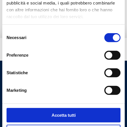
pubblicità e social media, i quali potrebbero combinarle
con altre informazioni che hai fornito loro o che hanno
Документация
raccolto dal tuo utilizzo dei loro servizi.
Selezione
Necessari
del
consenso
Вам нужна помощь?
Preferenze
Statistiche
Marketing
Accetta tutti
Cookie Policy
Privacy Policy