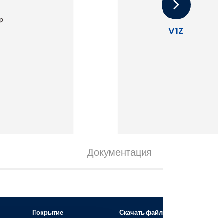
T
ар
V1Z
Документация
Покрытие
Скачать файл 3D