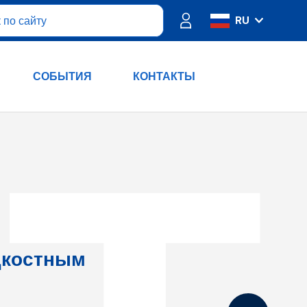
RU
IT
ES
СОБЫТИЯ
КОНТАКТЫ
FR
PT
DE
EN
дкостным