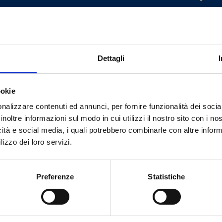
4
48
4
48
Dettagli
4
48
ookie
nalizzare contenuti ed annunci, per fornire funzionalità dei socia
inoltre informazioni sul modo in cui utilizzi il nostro sito con i n
icità e social media, i quali potrebbero combinarle con altre inform
lizzo dei loro servizi.
Вам нужна помощь?
Preferenze
Statistiche