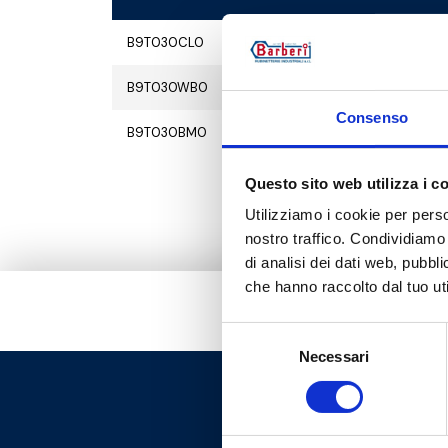
B9T030CL0
M30x1,5
B9T030WB0
M30x1,5
Consenso
B9T030BM0
M30x1,5
Questo sito web utilizza i c
Utilizziamo i cookie per perso
nostro traffico. Condividiamo 
di analisi dei dati web, pubbl
che hanno raccolto dal tuo uti
Selezione
Necessari
del
consenso