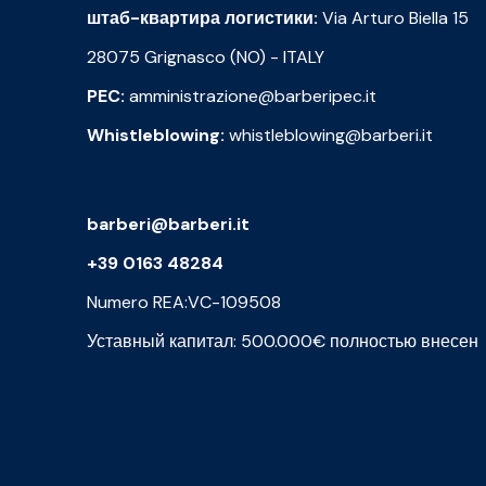
штаб-квартира логистики:
Via Arturo Biella 15
28075 Grignasco (NO) - ITALY
PEC:
amministrazione@barberipec.it
Whistleblowing:
whistleblowing@barberi.it
barberi@barberi.it
+39 0163 48284
Numero REA:VC-109508
Уставный капитал: 500.000€ полностью внесен