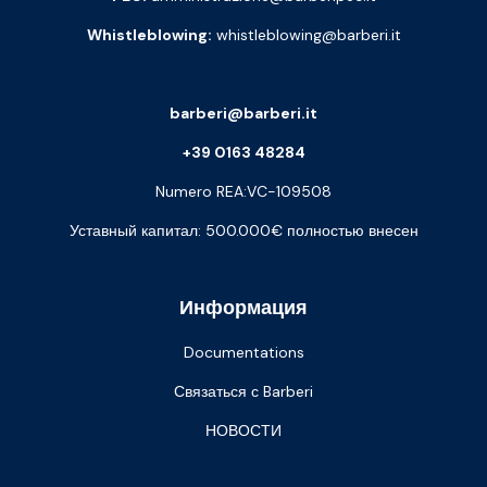
Whistleblowing:
whistleblowing@barberi.it
barberi@barberi.it
+39 0163 48284
Numero REA:VC-109508
Уставный капитал: 500.000€ полностью внесен
Информация
Documentations
Связаться с Barberi
НОВОСТИ