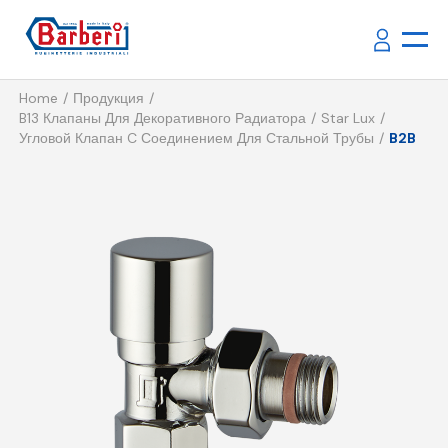
Home
Продукция
B13 Клапаны Для Декоративного Радиатора
Star Lux
Угловой Клапан C Соединением Для Стальной Трубы
B2B