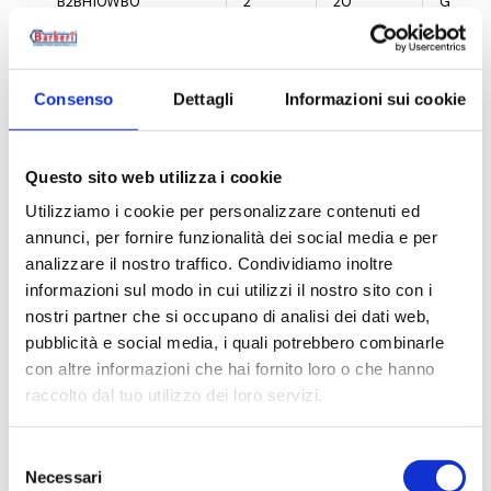
B2BH10WB0
2
20
G 3/8 M
B2BL15WB0
2
20
G 1/2 M
Consenso
Dettagli
Informazioni sui cookie
B2BH10WBP
2
20
G 3/8 M
B2BL15WBP
2
20
G 1/2 M
Questo sito web utilizza i cookie
B2BH10BM0
2
20
G 3/8 M
Utilizziamo i cookie per personalizzare contenuti ed
annunci, per fornire funzionalità dei social media e per
B2BL15BM0
2
20
G 1/2 M
analizzare il nostro traffico. Condividiamo inoltre
informazioni sul modo in cui utilizzi il nostro sito con i
B2BH10BMP
2
20
G 3/8 M
nostri partner che si occupano di analisi dei dati web,
pubblicità e social media, i quali potrebbero combinarle
B2BL15BMP
2
20
G 1/2 M
con altre informazioni che hai fornito loro o che hanno
raccolto dal tuo utilizzo dei loro servizi.
Selezione
Описание
Necessari
del