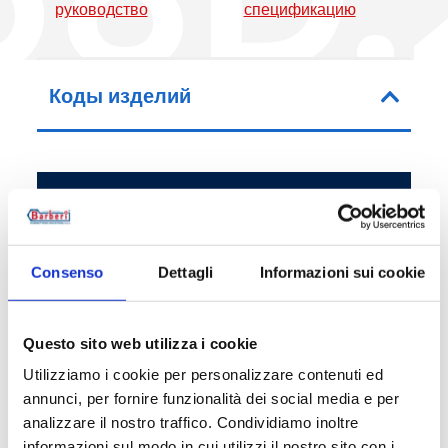
руководство
спецификацию
Коды изделий
Код артикула
Соединительные ра
58D1000002
DN 100 PN 16
Consenso
Dettagli
Informazioni sui cookie
58D1500002
DN 150 PN 16
Questo sito web utilizza i cookie
Utilizziamo i cookie per personalizzare contenuti ed
annunci, per fornire funzionalità dei social media e per
Описание
analizzare il nostro traffico. Condividiamo inoltre
informazioni sul modo in cui utilizzi il nostro sito con i