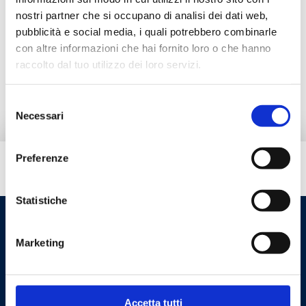
nostri partner che si occupano di analisi dei dati web,
Документация
pubblicità e social media, i quali potrebbero combinarle
con altre informazioni che hai fornito loro o che hanno
raccolto dal tuo utilizzo dei loro servizi.
Запчасти
Selezione
Necessari
del
consenso
Preferenze
Вам нужна помощь?
Statistiche
Marketing
Accetta tutti