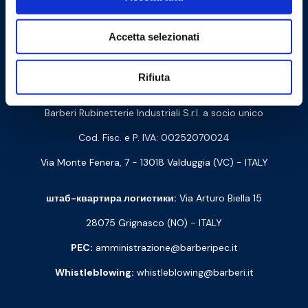
Cookie Policy
Privacy Policy
Accetta selezionati
Rifiuta
Связаться с нами
Barberi Rubinetterie Industriali S.r.l. a socio unico
Cod. Fisc. e P. IVA: 00252070024
Via Monte Fenera, 7 - 13018 Valduggia (VC) - ITALY
штаб-квартира логистики:
Via Arturo Biella 15
28075 Grignasco (NO) - ITALY
PEC:
amministrazione@barberipec.it
Whistleblowing:
whistleblowing@barberi.it