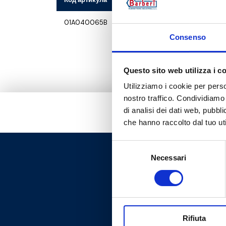
01A040065B
Consenso
Questo sito web utilizza i c
Utilizziamo i cookie per perso
nostro traffico. Condividiamo 
di analisi dei dati web, pubbl
che hanno raccolto dal tuo uti
Selezione
Necessari
del
consenso
Rifiuta