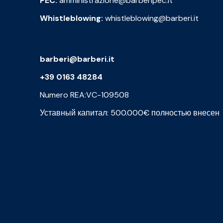
PEC:
amministrazione@barberipec.it
Whistleblowing:
whistleblowing@barberi.it
barberi@barberi.it
+39 0163 48284
Numero REA:VC-109508
Уставный капитал: 500.000€ полностью внесен