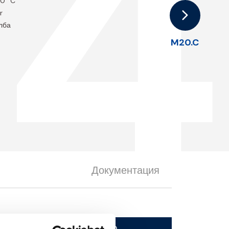
.
00 °C
r
олба
M20.C
Документация
Скачать файл 3D