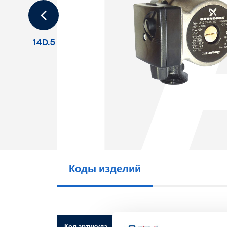
1
14D.5
Коды изделий
Код артикула