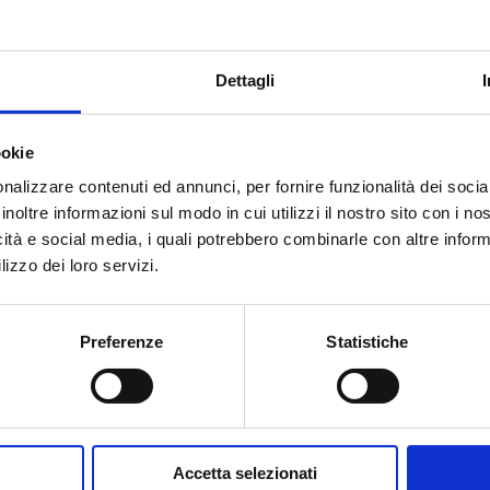
G 1 1/2 M
Dettagli
ookie
nalizzare contenuti ed annunci, per fornire funzionalità dei socia
inoltre informazioni sul modo in cui utilizzi il nostro sito con i n
Вам нужна помощь?
icità e social media, i quali potrebbero combinarle con altre inform
lizzo dei loro servizi.
Preferenze
Statistiche
Accetta selezionati