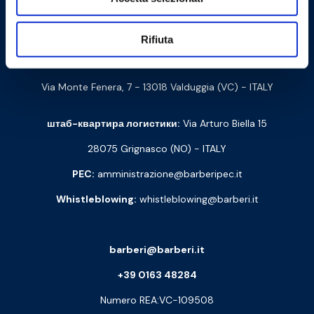
Связаться с нами
Barberi Rubinetterie Industriali S.r.l. a socio unico
Rifiuta
Cod. Fisc. e P. IVA: 00252070024
Via Monte Fenera, 7 - 13018 Valduggia (VC) - ITALY
штаб-квартира логистики:
Via Arturo Biella 15
28075 Grignasco (NO) - ITALY
PEC:
amministrazione@barberipec.it
Whistleblowing:
whistleblowing@barberi.it
barberi@barberi.it
+39 0163 48284
Numero REA:VC-109508