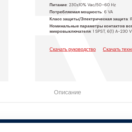
AR
Питание
: 230±10% Vac/50–60 Hz
Потребляемая мощность
: 6 VA
Класс защиты/Электрическая защита
: 
Номинальные параметры контактов вс
микровыключателя
: 1 SPST, 6(1) A-230 V
Скачать руководство
Скачать тех
Описание
V
время движения [с]
полюсы
Соед