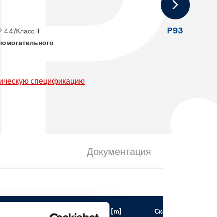
P
P93
IP 44/Класс II
помогательного
ническую спецификацию
Документация
инение кабеля
кабель [m]
Скачать файл 3D