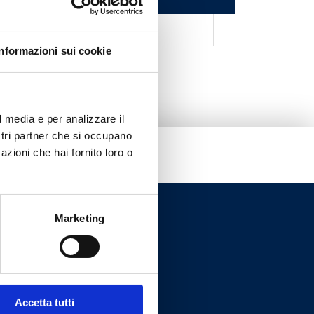
оенное
0.9
Informazioni sui cookie
l media e per analizzare il
ostri partner che si occupano
azioni che hai fornito loro o
Marketing
Accetta tutti