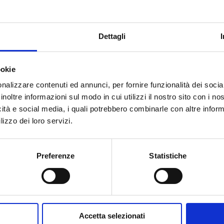
230
8
4
Встр
Dettagli
ookie
nalizzare contenuti ed annunci, per fornire funzionalità dei socia
inoltre informazioni sul modo in cui utilizzi il nostro sito con i n
Вам нужна помощь?
icità e social media, i quali potrebbero combinarle con altre inform
lizzo dei loro servizi.
Preferenze
Statistiche
Accetta selezionati