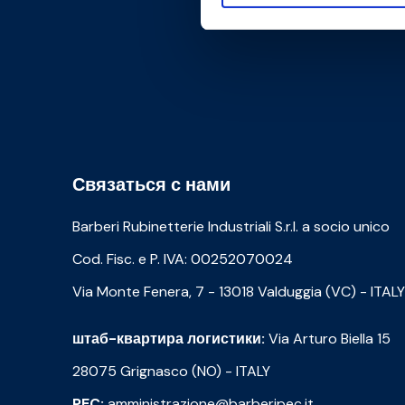
Связаться с нами
Barberi Rubinetterie Industriali S.r.l. a socio unico
Cod. Fisc. e P. IVA: 00252070024
Via Monte Fenera, 7 - 13018 Valduggia (VC) - ITALY
штаб-квартира логистики:
Via Arturo Biella 15
28075 Grignasco (NO) - ITALY
PEC:
amministrazione@barberipec.it