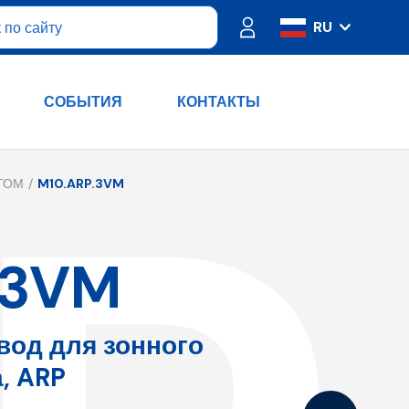
RU
IT
ES
СОБЫТИЯ
КОНТАКТЫ
FR
PT
DE
ТОМ
M10.ARP.3VM
EN
.3VM
вод для зонного
, ARP