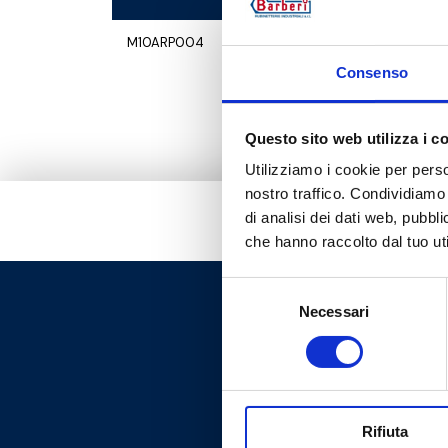
M10ARP004
1
10
Consenso
Questo sito web utilizza i c
Utilizziamo i cookie per perso
nostro traffico. Condividiamo 
di analisi dei dati web, pubbl
che hanno raccolto dal tuo uti
Selezione
Necessari
del
consenso
Rifiuta