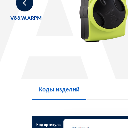
.
V83.W.ARPM
Коды изделий
Код артикула