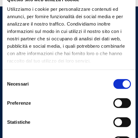
Utilizziamo i cookie per personalizzare contenuti ed
annunci, per fornire funzionalità dei social media e per
analizzare il nostro traffico. Condividiamo inoltre
informazioni sul modo in cui utilizzi il nostro sito con i
nostri partner che si occupano di analisi dei dati web,
pubblicità e social media, i quali potrebbero combinarle
con altre informazioni che hai fornito loro o che hanno
raccolto dal tuo utilizzo dei loro servizi.
Cookie Policy
Privacy Policy
Selezione
Necessari
del
consenso
Kontakt
Preferenze
Barberi Rubinetterie Industriali S.r.l. Einpersonengesellschaft
Steuernummer und UstIdNr: 00252070024
Statistiche
Via Monte Fenera, 7 - 13018 Valduggia (VC) - ITALIEN