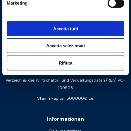
Marketing
Logistik:
Via Arturo Biella 15
28075 Grignasco (NO) - ITALY
Zertifizierte Post PEC:
amministrazione@barberipec.it
Accetta tutti
Whistleblowing:
whistleblowing@barberi.it
Accetta selezionati
barberi@barberi.it
Rifiuta
+39 0163 48284
Verzeichnis der Wirtschafts- und Verwaltungsdaten (REA):VC-
109508
Stammkapital: 500.000€ v.e.
Informationen
Documentations