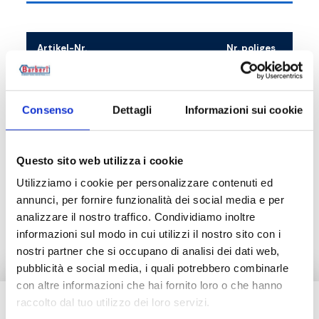
Artikel-Nr.
Nr. poliges
14D100016
3
Consenso
Dettagli
Informazioni sui cookie
Questo sito web utilizza i cookie
Beschreibung
Utilizziamo i cookie per personalizzare contenuti ed
annunci, per fornire funzionalità dei social media e per
Dokumentation
analizzare il nostro traffico. Condividiamo inoltre
informazioni sul modo in cui utilizzi il nostro sito con i
nostri partner che si occupano di analisi dei dati web,
pubblicità e social media, i quali potrebbero combinarle
con altre informazioni che hai fornito loro o che hanno
raccolto dal tuo utilizzo dei loro servizi.
Brauchen Sie Hilfe?