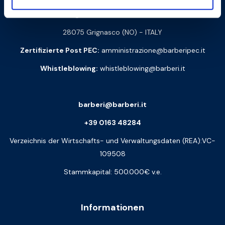
Logistik:
Via Arturo Biella 15
28075 Grignasco (NO) - ITALY
Zertifizierte Post PEC:
amministrazione@barberipec.it
Whistleblowing:
whistleblowing@barberi.it
barberi@barberi.it
+39 0163 48284
Verzeichnis der Wirtschafts- und Verwaltungsdaten (REA):VC-
109508
Stammkapital: 500.000€ v.e.
Informationen