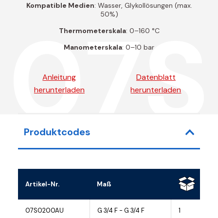
Kompatible Medien
: Wasser, Glykollösungen (max.
50%)
07S
Thermometerskala
: 0–160 °C
Manometerskala
: 0–10 bar
Anleitung
Datenblatt
herunterladen
herunterladen
Produktcodes
Artikel-Nr.
Maß
07S0200AU
G 3/4 F - G 3/4 F
1