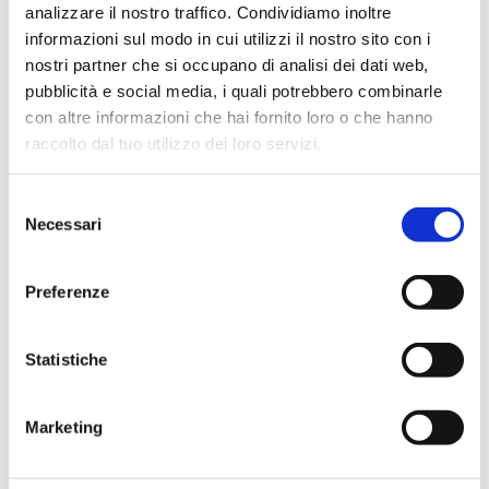
analizzare il nostro traffico. Condividiamo inoltre
07S0200AXM
G 3/4 M - G 3/4 M
1
informazioni sul modo in cui utilizzi il nostro sito con i
nostri partner che si occupano di analisi dei dati web,
07S0200BUM
G 3/4 M - G 3/4 M
1
pubblicità e social media, i quali potrebbero combinarle
con altre informazioni che hai fornito loro o che hanno
07S0200BSM
G 3/4 M - G 3/4 M
1
raccolto dal tuo utilizzo dei loro servizi.
07S0200BAM
G 3/4 M - G 3/4 M
1
Selezione
Necessari
del
07S0200BXM
G 3/4 M - G 3/4 M
1
consenso
Preferenze
Beschreibung
Statistiche
Marketing
Dokumentation