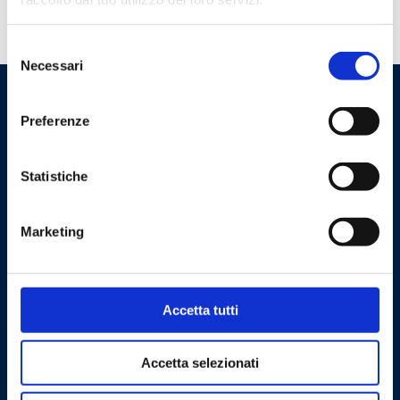
Brauchen Sie Hilfe?
Selezione
Necessari
del
consenso
Preferenze
Statistiche
Marketing
Cookie Policy
Privacy Policy
Accetta tutti
Kontakt
Barberi Rubinetterie Industriali S.r.l. Einpersonengesellschaft
Accetta selezionati
Steuernummer und UstIdNr: 00252070024