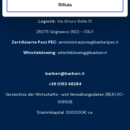
Rifiuta
Via Monte Fenera, 7 - 13018 Valduggia (VC) - ITALIEN
Logistik:
Via Arturo Biella 15
28075 Grignasco (NO) - ITALY
Zertifizierte Post PEC:
amministrazione@barberipec.it
Whistleblowing:
whistleblowing@barberi.it
barberi@barberi.it
+39 0163 48284
Verzeichnis der Wirtschafts- und Verwaltungsdaten (REA):VC-
109508
Stammkapital: 500.000€ v.e.