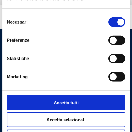
Selezione
Вам нужна помощь?
Necessari
del
consenso
Preferenze
Statistiche
Marketing
Cookie Policy
Privacy Policy
Accetta tutti
Связаться с нами
Accetta selezionati
Barberi Rubinetterie Industriali S.r.l. a socio unico