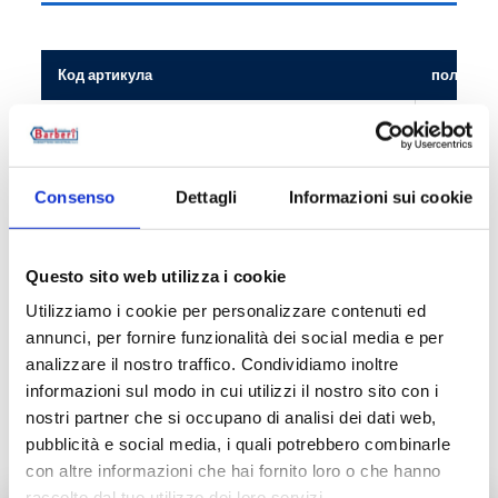
Код артикула
полюсы
14D100002
3
Consenso
Dettagli
Informazioni sui cookie
Описание
Questo sito web utilizza i cookie
Utilizziamo i cookie per personalizzare contenuti ed
Документация
annunci, per fornire funzionalità dei social media e per
analizzare il nostro traffico. Condividiamo inoltre
informazioni sul modo in cui utilizzi il nostro sito con i
Дополнительные принадлежности
nostri partner che si occupano di analisi dei dati web,
pubblicità e social media, i quali potrebbero combinarle
con altre informazioni che hai fornito loro o che hanno
raccolto dal tuo utilizzo dei loro servizi.