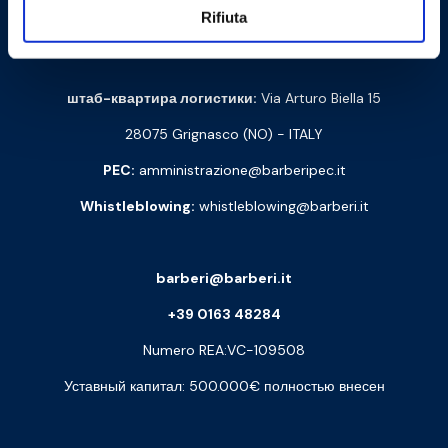
Cod. Fisc. e P. IVA: 00252070024
Rifiuta
Via Monte Fenera, 7 - 13018 Valduggia (VC) - ITALY
штаб-квартира логистики:
Via Arturo Biella 15
28075 Grignasco (NO) - ITALY
PEC:
amministrazione@barberipec.it
Whistleblowing:
whistleblowing@barberi.it
barberi@barberi.it
+39 0163 48284
Numero REA:VC-109508
Уставный капитал: 500.000€ полностью внесен