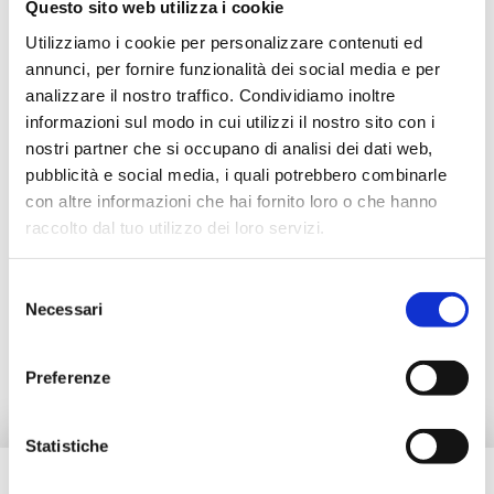
Questo sito web utilizza i cookie
30D02000825
G 3/4 M
Utilizziamo i cookie per personalizzare contenuti ed
30D02000840
G 3/4 M
annunci, per fornire funzionalità dei social media e per
analizzare il nostro traffico. Condividiamo inoltre
informazioni sul modo in cui utilizzi il nostro sito con i
nostri partner che si occupano di analisi dei dati web,
pubblicità e social media, i quali potrebbero combinarle
Beschreibung
con altre informazioni che hai fornito loro o che hanno
raccolto dal tuo utilizzo dei loro servizi.
Dokumentation
Selezione
Necessari
del
Zubehör
consenso
Preferenze
Statistiche
Brauchen Sie Hilfe?