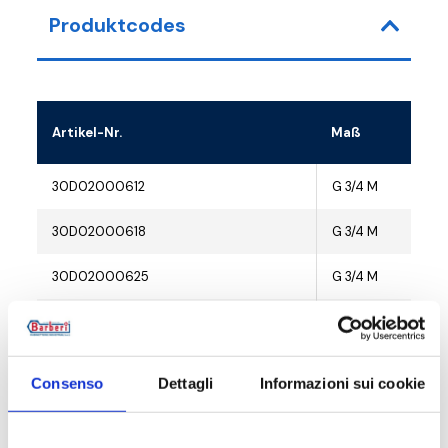
Produktcodes
Artikel-Nr.
Maß
30D02000612
G 3/4 M
30D02000618
G 3/4 M
30D02000625
G 3/4 M
30D02000640
G 3/4 M
30D02000812
G 3/4 M
Consenso
Dettagli
Informazioni sui cookie
30D02000819
G 3/4 M