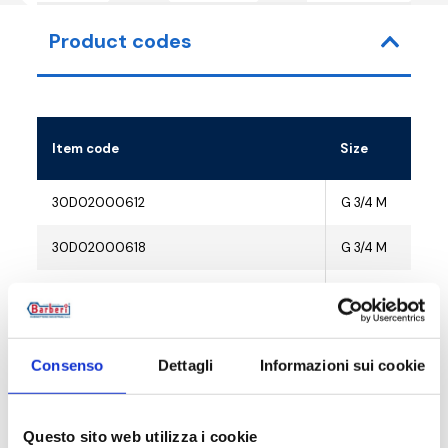
Product codes
Item code
Size
30D02000612
G 3/4 M
30D02000618
G 3/4 M
30D02000625
G 3/4 M
30D02000640
G 3/4 M
Consenso
Dettagli
Informazioni sui cookie
30D02000812
G 3/4 M
30D02000819
G 3/4 M
Questo sito web utilizza i cookie