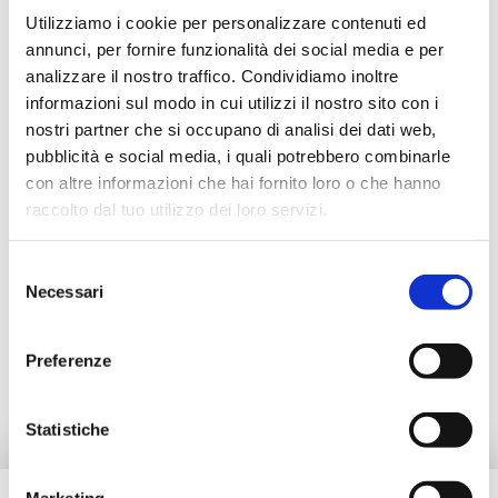
Utilizziamo i cookie per personalizzare contenuti ed
30D02000825
G 3/4 M
annunci, per fornire funzionalità dei social media e per
analizzare il nostro traffico. Condividiamo inoltre
30D02000840
G 3/4 M
informazioni sul modo in cui utilizzi il nostro sito con i
nostri partner che si occupano di analisi dei dati web,
pubblicità e social media, i quali potrebbero combinarle
con altre informazioni che hai fornito loro o che hanno
Description
raccolto dal tuo utilizzo dei loro servizi.
Selezione
Documentation
Necessari
del
consenso
Accessories
Preferenze
Statistiche