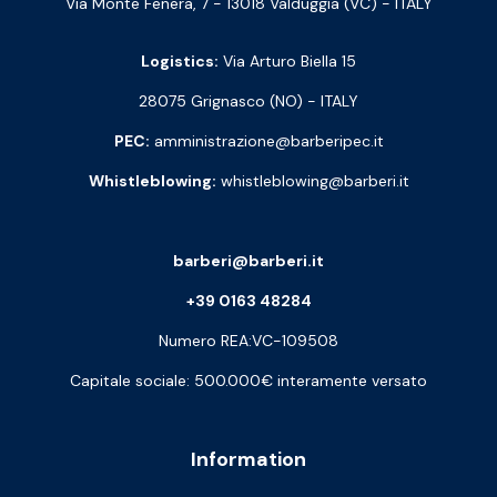
Via Monte Fenera, 7 - 13018 Valduggia (VC) - ITALY
Logistics:
Via Arturo Biella 15
28075 Grignasco (NO) - ITALY
PEC:
amministrazione@barberipec.it
Whistleblowing:
whistleblowing@barberi.it
barberi@barberi.it
+39 0163 48284
Numero REA:VC-109508
Capitale sociale: 500.000€ interamente versato
Information