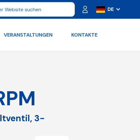
DE
IT
ES
VERANSTALTUNGEN
KONTAKTE
FR
PT
RU
EN
RPM
ventil, 3-