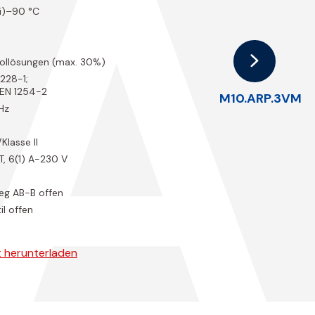
.
ei)–90 °C
kollösungen (max. 30%)
228-1;
 EN 1254-2
M10.ARP.3VM
Hz
/Klasse II
ST, 6(1) A-230 V
Weg AB-B offen
il offen
 herunterladen