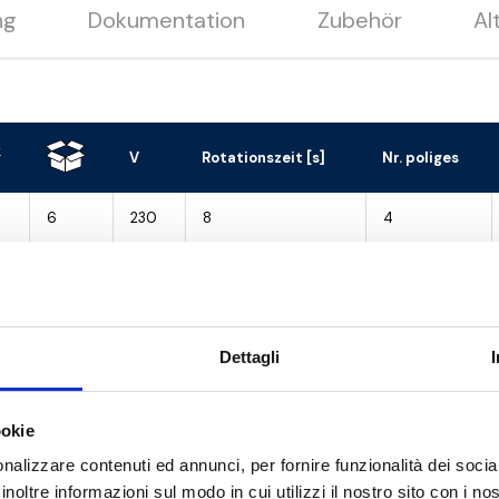
ng
Dokumentation
Zubehör
Al
V
Rotationszeit [s]
Nr. poliges
6
230
8
4
6
230
8
4
6
230
8
4
Dettagli
6
230
8
4
6
230
8
4
ookie
nalizzare contenuti ed annunci, per fornire funzionalità dei socia
6
230
8
4
inoltre informazioni sul modo in cui utilizzi il nostro sito con i n