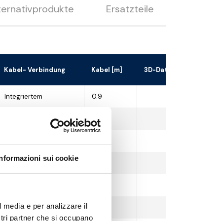
ternativprodukte
Ersatzteile
Kabel- Verbindung
Kabel [m]
3D-Datei herunterlade
Integriertem
0.9
Integriertem
0.9
Integriertem
0.9
Informazioni sui cookie
Integriertem
0.9
Integriertem
0.9
l media e per analizzare il
Integriertem
0.9
ostri partner che si occupano