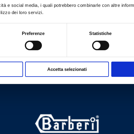
6
230
8
4
icità e social media, i quali potrebbero combinarle con altre inform
lizzo dei loro servizi.
6
230
8
4
Preferenze
Statistiche
Accetta selezionati
Brauchen Sie Hilfe?