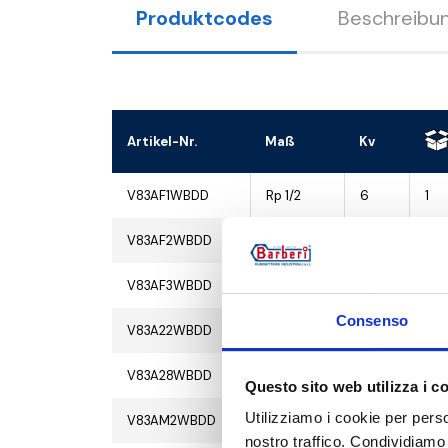
Produktcodes
Beschreibu
Artikel-Nr.
Maß
Kv
V83AF1WBDD
Rp 1/2
6
1
V83AF2WBDD
Rp 3/4
7
1
V83AF3WBDD
Rp 1
8
1
Consenso
V83A22WBDD
22 mm
7
1
V83A28WBDD
28 mm
7.5
1
Questo sito web utilizza i c
Utilizziamo i cookie per perso
V83AM2WBDD
G 3/4 M
7.5
1
nostro traffico. Condividiamo 