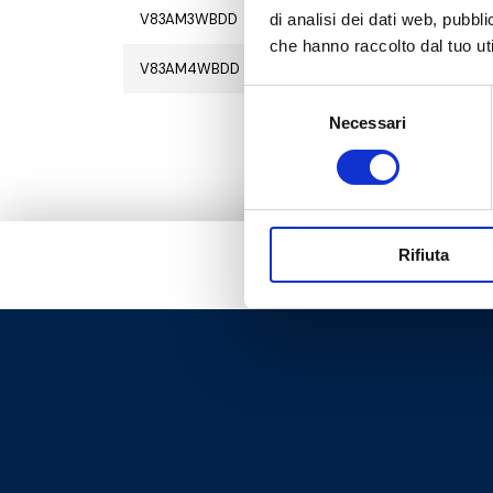
V83AM3WBDD
G 1 M
8
1
di analisi dei dati web, pubbl
che hanno raccolto dal tuo uti
V83AM4WBDD
G 1 1/4 M
8
1
Selezione
Necessari
del
consenso
Rifiuta