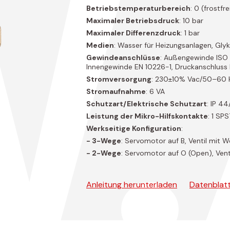
W
Betriebstemperaturbereich
: 0 (frostfr
Maximaler Betriebsdruck
: 10 bar
Maximaler Differenzdruck
: 1 bar
Medien
: Wasser für Heizungsanlagen, Gly
Gewindeanschlüsse
: Außengewinde ISO 
Innengewinde EN 10226-1, Druckanschluss
Stromversorgung
: 230±10% Vac/50–60 
Stromaufnahme
: 6 VA
Schutzart/Elektrische Schutzart
: IP 44
Leistung der Mikro-Hilfskontakte
: 1 SP
Werkseitige Konfiguration
:
- 3-Wege
: Servomotor auf B, Ventil mit 
- 2-Wege
: Servomotor auf O (Open), Vent
Anleitung herunterladen
Datenblatt