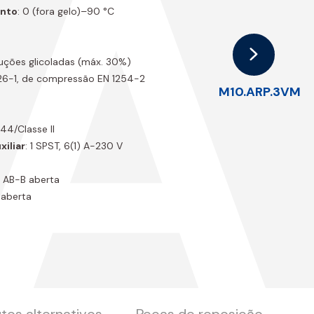
.
ento
: 0 (fora gelo)–90 °C
luções glicoladas (máx. 30%)
26-1, de compressão EN 1254-2
M10.ARP.3VM
P 44/Classe II
iliar
: 1 SPST, 6(1) A-230 V
a AB-B aberta
 aberta