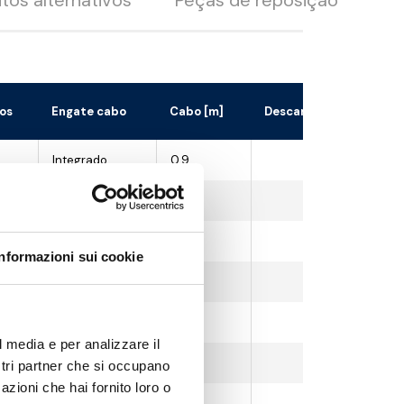
tos alternativos
Peças de reposição
los
Engate cabo
Cabo [m]
Descarregar ficheiro 3
Integrado
0.9
Integrado
0.9
Integrado
0.9
Informazioni sui cookie
Integrado
0.9
Integrado
0.9
l media e per analizzare il
Integrado
0.9
ostri partner che si occupano
azioni che hai fornito loro o
Integrado
0.9