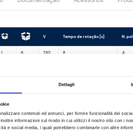
ão
Documentação
Acessórios
Produ
V
Tempo de rotação [s]
N. po
1
6
230
8
4
1
6
230
8
4
1
6
230
8
4
Dettagli
1
6
230
8
4
ookie
1
6
230
8
4
nalizzare contenuti ed annunci, per fornire funzionalità dei socia
1
6
230
8
4
inoltre informazioni sul modo in cui utilizzi il nostro sito con i n
icità e social media, i quali potrebbero combinarle con altre inform
1
6
230
8
4