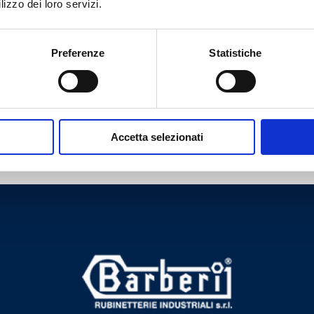
lizzo dei loro servizi.
1
6
230
8
4
Preferenze
Statistiche
Accetta selezionati
Tem necessidade de ajuda?