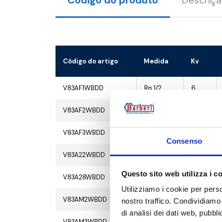
Código do produto
Descriç
Código do artigo
Medida
Kv
V83AF1WBDD
Rp 1/2
6
V83AF2WBDD
Rp 3/4
7
V83AF3WBDD
Rp 1
8
Consenso
V83A22WBDD
22 mm
7
Questo sito web utilizza i c
V83A28WBDD
28 mm
7.5
Utilizziamo i cookie per perso
V83AM2WBDD
G 3/4 M
7.5
nostro traffico. Condividiamo 
di analisi dei dati web, pubbl
V83AM3WBDD
G 1 M
8