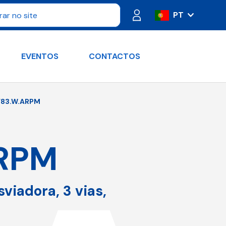
PT
IT
ES
EVENTOS
CONTACTOS
FR
DE
RU
83.W.ARPM
EN
RPM
viadora, 3 vias,