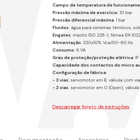
W
Campo de temperatura de funcionam
Pressão máxima de exercício
: 10 bar
Pressão diferencial máxima
: 1 bar
Fluídos
: água para sistemas térmicos, so
Engates
: macho ISO 228-1, fêmea EN 102
Alimentação
: 230±10% Vca/50–60 Hz
Consumo
: 6 VA
Grau de proteção/proteção elétrica
: I
Capacidade dos contactos do micro aux
Configuração de fábrica
:
- 3 vias
: servomotor em B, válvula com vi
- 2 vias
: servomotor em O (Open), válvula
Descarregar livreto de instruções