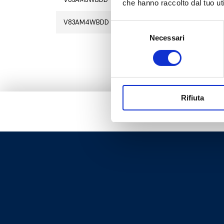
che hanno raccolto dal tuo uti
V83AM4WBDD
G 1 1/4 M
8
Selezione
Necessari
del
consenso
Rifiuta