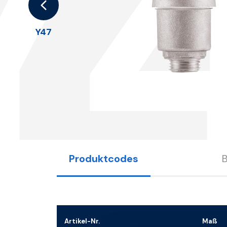
Y
Y47
Produktcodes
Artikel-Nr.
Maß