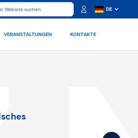
DE
IT
ES
VERANSTALTUNGEN
KONTAKTE
FR
PT
RU
EN
isches