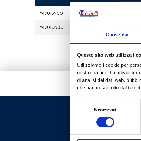
Y47015N00
G 1/2 M
Y47010N00
G 3/8 M
Consenso
Questo sito web utilizza i c
Utilizziamo i cookie per perso
nostro traffico. Condividiamo 
di analisi dei dati web, pubbl
che hanno raccolto dal tuo uti
Selezione
Necessari
del
consenso