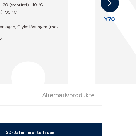
.
: -20 (frostfrei)–110 °C
ei)–95 °C
Y70
sanlagen, Glykollösungen (max.
-1
Alternativprodukte
3D-Datei herunterladen