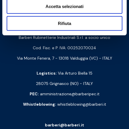
Cookie Policy
Privacy Policy
Accetta selezionati
Rifiuta
Contact us
Barberi Rubinetterie Industriali S.r.l. a socio unico
Cod. Fisc. e P. IVA: 00252070024
Via Monte Fenera, 7 - 13018 Valduggia (VC) - ITALY
Logistics:
Via Arturo Biella 15
28075 Grignasco (NO) - ITALY
PEC:
amministrazione@barberipec.it
Whistleblowing:
whistleblowing@barberi.it
barberi@barberi.it