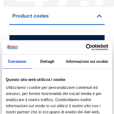
Product codes
Item code
Size
Y47015N00
G 1/2 M
Consenso
Dettagli
Informazioni sui cookie
Y47010N00
G 3/8 M
Questo sito web utilizza i cookie
Utilizziamo i cookie per personalizzare contenuti ed
annunci, per fornire funzionalità dei social media e per
Description
analizzare il nostro traffico. Condividiamo inoltre
informazioni sul modo in cui utilizzi il nostro sito con i
nostri partner che si occupano di analisi dei dati web,