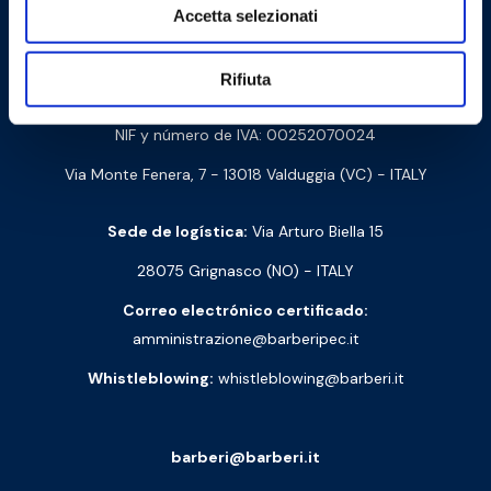
Accetta selezionati
Contáctanos
Rifiuta
Barberi Rubinetterie Industriali S.r.l. a socio unico
NIF y número de IVA: 00252070024
Via Monte Fenera, 7 - 13018 Valduggia (VC) - ITALY
Sede de logística:
Via Arturo Biella 15
28075 Grignasco (NO) - ITALY
Correo electrónico certificado:
amministrazione@barberipec.it
Whistleblowing:
whistleblowing@barberi.it
barberi@barberi.it