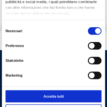
pubblicità e social media, i quali potrebbero combinarle
con altre informazioni che hai fornito loro o che hanno
Productos alternativos
raccolto dal tuo utilizzo dei loro servizi.
Selezione
Necessari
del
consenso
¿Necesitas ayuda?
Preferenze
Statistiche
Marketing
Accetta tutti
Cookie Policy
Privacy Policy