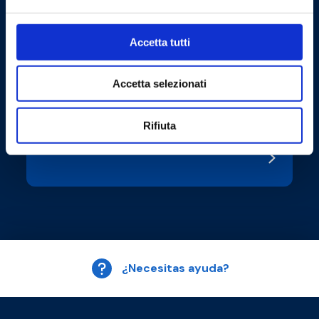
Accetta tutti
Accetta selezionati
AHR Expo Chicago | Booth S10558
Rifiuta
#EVENT
¿Necesitas ayuda?