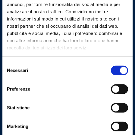
annunci, per fornire funzionalità dei social media e per
analizzare il nostro traffico. Condividiamo inoltre
informazioni sul modo in cui utilizzi il nostro sito con i
nostri partner che si occupano di analisi dei dati web,
pubblicità e social media, i quali potrebbero combinarle
con altre informazioni che hai fornito loro o che hanno
MCE Milan | Pad 4 - Stand D33 E34
raccolto dal tuo utilizzo dei loro servizi.
#EVENT
Selezione
Necessari
del
consenso
Preferenze
22/01/2024
Statistiche
Marketing