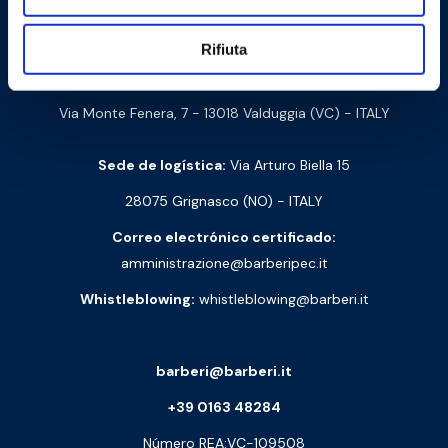
Contáctanos
Barberi Rubinetterie Industriali S.r.l. a socio unico
Rifiuta
NIF y número de IVA: 00252070024
Via Monte Fenera, 7 - 13018 Valduggia (VC) - ITALY
Sede de logística:
Via Arturo Biella 15
28075 Grignasco (NO) - ITALY
Correo electrónico certificado:
amministrazione@barberipec.it
Whistleblowing:
whistleblowing@barberi.it
barberi@barberi.it
+39 0163 48284
Número REA:VC-109508