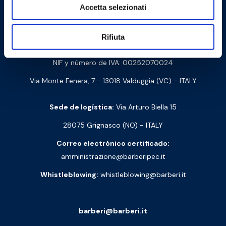
Accetta selezionati
Contáctanos
Rifiuta
Barberi Rubinetterie Industriali S.r.l. a socio unico
NIF y número de IVA: 00252070024
Via Monte Fenera, 7 - 13018 Valduggia (VC) - ITALY
Sede de logística:
Via Arturo Biella 15
28075 Grignasco (NO) - ITALY
Correo electrónico certificado:
amministrazione@barberipec.it
Whistleblowing:
whistleblowing@barberi.it
barberi@barberi.it