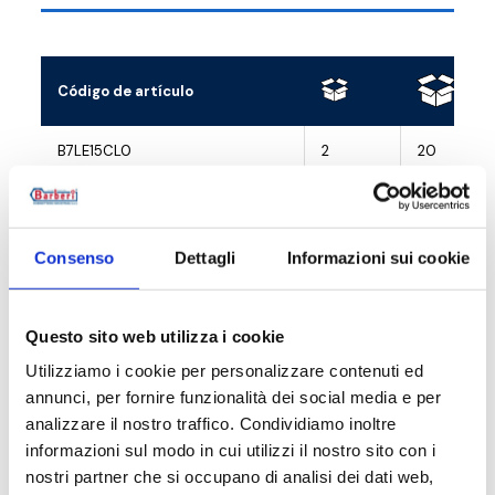
Código de artículo
B7LE15CL0
2
20
B7LE15WB0
2
20
B7LE15BM0
2
20
Consenso
Dettagli
Informazioni sui cookie
Questo sito web utilizza i cookie
Utilizziamo i cookie per personalizzare contenuti ed
Descripción
annunci, per fornire funzionalità dei social media e per
analizzare il nostro traffico. Condividiamo inoltre
informazioni sul modo in cui utilizzi il nostro sito con i
Documentación
nostri partner che si occupano di analisi dei dati web,