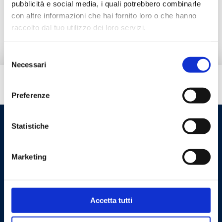
pubblicità e social media, i quali potrebbero combinarle
con altre informazioni che hai fornito loro o che hanno
Pieza de repuesto
raccolto dal tuo utilizzo dei loro servizi.
Selezione
Necessari
del
consenso
¿Necesitas ayuda?
Preferenze
Statistiche
Marketing
Accetta tutti
Cookie Policy
Privacy Policy