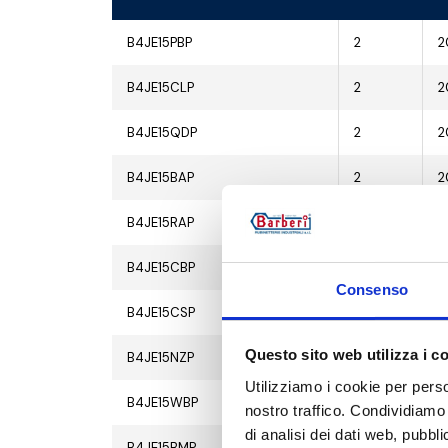
B4JE15PBP
2
2
B4JE15CLP
2
2
B4JE15QDP
2
2
B4JE15BAP
2
2
B4JE15RAP
2
2
B4JE15CBP
2
2
Consenso
B4JE15CSP
2
2
Questo sito web utilizza i c
B4JE15NZP
2
2
Utilizziamo i cookie per perso
B4JE15WBP
2
2
nostro traffico. Condividiamo 
di analisi dei dati web, pubbl
B4JE15BMP
2
2