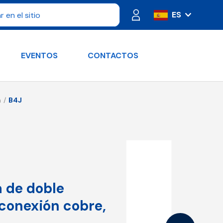
ES
IT
FR
EVENTOS
CONTACTOS
PT
DE
RU
a
B4J
EN
a de doble
 conexión cobre,