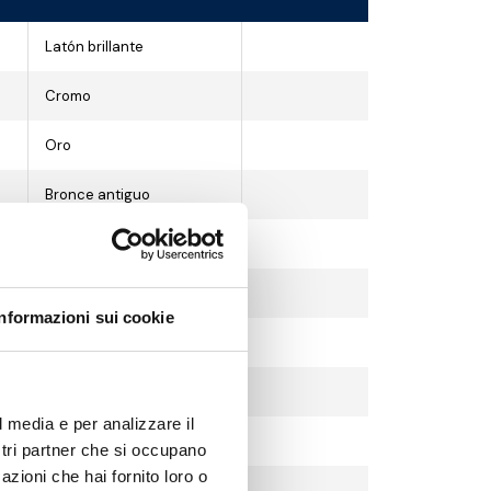
Latón brillante
Cromo
Oro
Bronce antiguo
Cobre antiguo
Cromo negro
Informazioni sui cookie
Cromo satinado
Níquel cepillado
l media e per analizzare il
Blanco
ostri partner che si occupano
azioni che hai fornito loro o
Negro