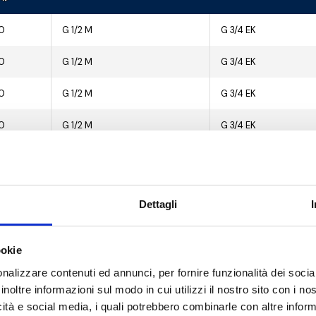
0
G 1/2 M
G 3/4 EK
0
G 1/2 M
G 3/4 EK
0
G 1/2 M
G 3/4 EK
0
G 1/2 M
G 3/4 EK
0
G 1/2 M
G 3/4 EK
0
G 1/2 M
G 3/4 EK
Dettagli
0
G 1/2 M
G 3/4 EK
ookie
0
G 1/2 M
G 3/4 EK
nalizzare contenuti ed annunci, per fornire funzionalità dei socia
0
G 1/2 M
G 3/4 EK
inoltre informazioni sul modo in cui utilizzi il nostro sito con i n
icità e social media, i quali potrebbero combinarle con altre inform
0
G 1/2 M
G 3/4 EK