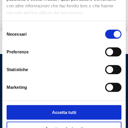
Pieza de repuesto
con altre informazioni che hai fornito loro o che hanno
raccolto dal tuo utilizzo dei loro servizi.
Selezione
Necessari
del
consenso
¿Necesitas ayuda?
Preferenze
Statistiche
Marketing
Accetta tutti
Cookie Policy
Privacy Policy