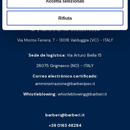
Accetta selezionati
Contáctanos
Rifiuta
Barberi Rubinetterie Industriali S.r.l. a socio unico
NIF y número de IVA: 00252070024
Via Monte Fenera, 7 - 13018 Valduggia (VC) - ITALY
Sede de logística:
Via Arturo Biella 15
28075 Grignasco (NO) - ITALY
Correo electrónico certificado:
amministrazione@barberipec.it
Whistleblowing:
whistleblowing@barberi.it
barberi@barberi.it
+39 0163 48284