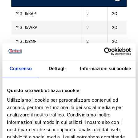
Y1GL15BAP
2
20
Y1GL15WBP
2
20
Y1GL15BMP
2
20
Consenso
Dettagli
Informazioni sui cookie
Descripción
Questo sito web utilizza i cookie
Documentación
Utilizziamo i cookie per personalizzare contenuti ed
annunci, per fornire funzionalità dei social media e per
analizzare il nostro traffico. Condividiamo inoltre
Accesorios
informazioni sul modo in cui utilizzi il nostro sito con i
nostri partner che si occupano di analisi dei dati web,
pubblicità e social media, i quali potrebbero combinarle