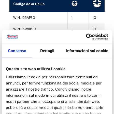
Código de artículo
W1NL15BAP30
1
10
W1NL15WBP30
1
10
W1NL15BMP30
1
10
Consenso
Dettagli
Informazioni sui cookie
Questo sito web utilizza i cookie
Descripción
Utilizziamo i cookie per personalizzare contenuti ed
annunci, per fornire funzionalità dei social media e per
Documentación
analizzare il nostro traffico. Condividiamo inoltre
informazioni sul modo in cui utilizzi il nostro sito con i
nostri partner che si occupano di analisi dei dati web,
Pieza de repuesto
pubblicità e social media, i quali potrebbero combinarle
con altre informazioni che hai fornito loro o che hanno