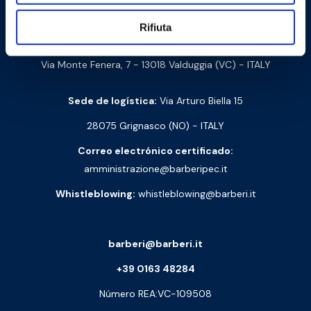
Barberi Rubinetterie Industriali S.r.l. a socio unico
Rifiuta
NIF y número de IVA: 00252070024
Via Monte Fenera, 7 - 13018 Valduggia (VC) - ITALY
Sede de logística:
Via Arturo Biella 15
28075 Grignasco (NO) - ITALY
Correo electrónico certificado:
amministrazione@barberipec.it
Whistleblowing:
whistleblowing@barberi.it
barberi@barberi.it
+39 0163 48284
Número REA:VC-109508