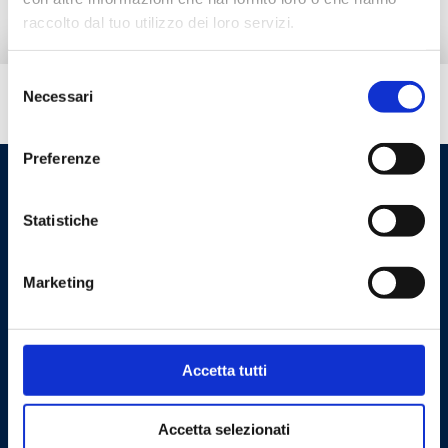
raccolto dal tuo utilizzo dei loro servizi.
Selezione
Necessari
del
¿Necesitas ayuda?
consenso
Preferenze
Statistiche
Marketing
Cookie Policy
Privacy Policy
Accetta tutti
Contáctanos
Accetta selezionati