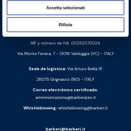
Accetta selezionati
Contáctanos
Rifiuta
Barberi Rubinetterie Industriali S.r.l. a socio unico
NIF y número de IVA: 00252070024
Via Monte Fenera, 7 - 13018 Valduggia (VC) - ITALY
Sede de logística:
Via Arturo Biella 15
28075 Grignasco (NO) - ITALY
Correo electrónico certificado:
amministrazione@barberipec.it
Whistleblowing:
whistleblowing@barberi.it
barberi@barberi.it