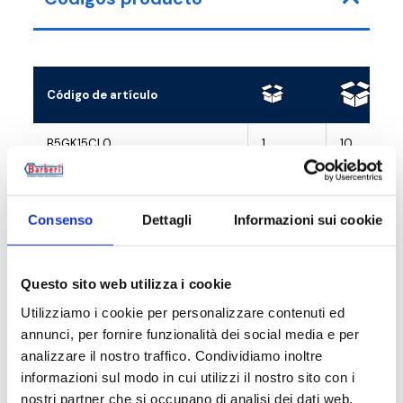
Código de artículo
B5GK15CL0
1
10
B5GK15WB0
1
10
Consenso
Dettagli
Informazioni sui cookie
B5GK15BM0
1
10
Questo sito web utilizza i cookie
Utilizziamo i cookie per personalizzare contenuti ed
Descripción
annunci, per fornire funzionalità dei social media e per
analizzare il nostro traffico. Condividiamo inoltre
informazioni sul modo in cui utilizzi il nostro sito con i
Documentación
nostri partner che si occupano di analisi dei dati web,