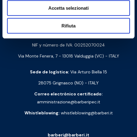
Accetta selezionati
Contáctanos
Rifiuta
Barberi Rubinetterie Industriali S.r.l. a socio unico
NIF y número de IVA: 00252070024
Via Monte Fenera, 7 - 13018 Valduggia (VC) - ITALY
Sede de logística:
Via Arturo Biella 15
28075 Grignasco (NO) - ITALY
Correo electrónico certificado:
amministrazione@barberipec.it
Whistleblowing:
whistleblowing@barberi.it
barberi@barberi.it