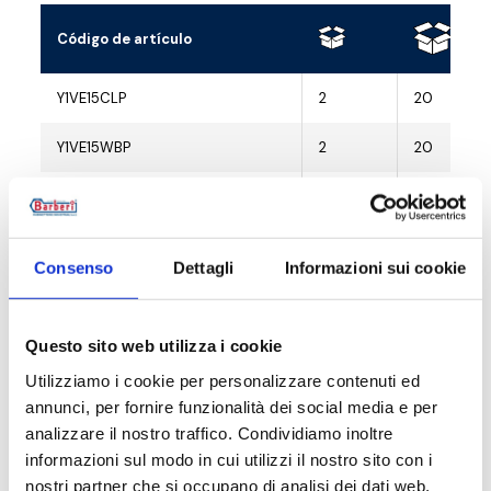
Código de artículo
Y1VE15CLP
2
20
Y1VE15WBP
2
20
Y1VE15BMP
2
20
Consenso
Dettagli
Informazioni sui cookie
Descripción
Questo sito web utilizza i cookie
Utilizziamo i cookie per personalizzare contenuti ed
Documentación
annunci, per fornire funzionalità dei social media e per
analizzare il nostro traffico. Condividiamo inoltre
informazioni sul modo in cui utilizzi il nostro sito con i
Accesorios
nostri partner che si occupano di analisi dei dati web,