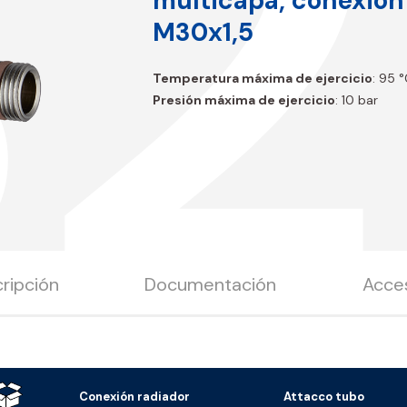
B2
multicapa, conexión
M30x1,5
Temperatura máxima de ejercicio
: 95 
Presión máxima de ejercicio
: 10 bar
ripción
Documentación
Acce
Conexión radiador
Attacco tubo