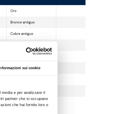
Oro
Bronce antiguo
Cobre antiguo
Cromo
Cromo negro
Informazioni sui cookie
Cromo satinado
Níquel cepillado
Blanco
l media e per analizzare il
ostri partner che si occupano
Negro
azioni che hai fornito loro o