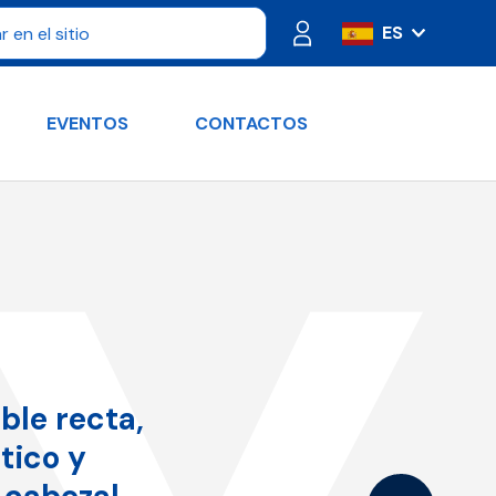
ES
IT
FR
EVENTOS
CONTACTOS
PT
DE
RU
EN
ble recta,
tico y