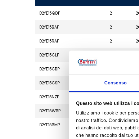
B2YE15QDP
2
2
B2YE15BAP
2
2
B2YE15RAP
2
2
B2YE15CLP
2
2
B2YE15CBP
2
2
Consenso
B2YE15CSP
2
2
B2YE15NZP
2
2
Questo sito web utilizza i c
B2YE15WBP
2
2
Utilizziamo i cookie per perso
nostro traffico. Condividiamo 
B2YE15BMP
2
2
di analisi dei dati web, pubbl
che hanno raccolto dal tuo uti