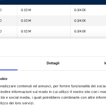
0
G 1/2 M
G 3/4 EK
0
G 1/2 M
G 3/4 EK
0
G 1/2 M
G 3/4 EK
0
G 1/2 M
G 3/4 EK
0
G 1/2 M
G 3/4 EK
Dettagli
0
G 1/2 M
G 3/4 EK
0
G 1/2 M
G 3/4 EK
ookie
0
G 1/2 M
G 3/4 EK
nalizzare contenuti ed annunci, per fornire funzionalità dei socia
inoltre informazioni sul modo in cui utilizzi il nostro sito con i n
0
G 1/2 M
G 3/4 EK
icità e social media, i quali potrebbero combinarle con altre inform
lizzo dei loro servizi.