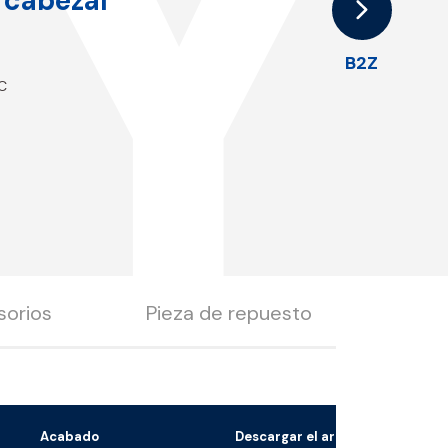
Y
 cabezal
B2Z
°C
sorios
Pieza de repuesto
Acabado
Descargar el archivo 3D