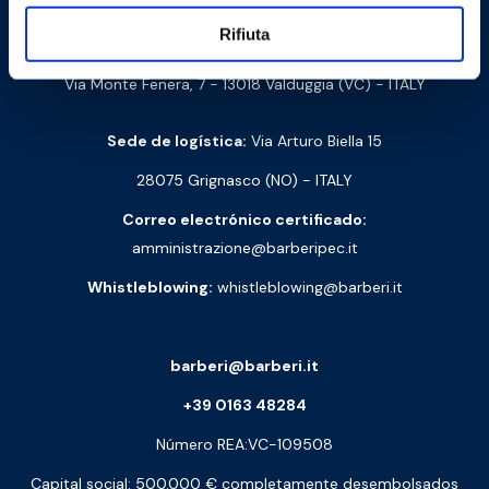
Barberi Rubinetterie Industriali S.r.l. a socio unico
Rifiuta
NIF y número de IVA: 00252070024
Via Monte Fenera, 7 - 13018 Valduggia (VC) - ITALY
Sede de logística:
Via Arturo Biella 15
28075 Grignasco (NO) - ITALY
Correo electrónico certificado:
amministrazione@barberipec.it
Whistleblowing:
whistleblowing@barberi.it
barberi@barberi.it
+39 0163 48284
Número REA:VC-109508
Capital social: 500.000 € completamente desembolsados