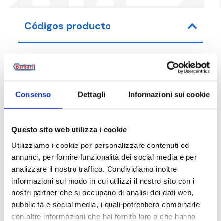
Códigos producto
Código de artículo
Medida
Consenso
Dettagli
Informazioni sui cookie
40D025001
G 1 M - 
Questo sito web utilizza i cookie
Utilizziamo i cookie per personalizzare contenuti ed
annunci, per fornire funzionalità dei social media e per
Descripción
analizzare il nostro traffico. Condividiamo inoltre
informazioni sul modo in cui utilizzi il nostro sito con i
nostri partner che si occupano di analisi dei dati web,
Documentación
pubblicità e social media, i quali potrebbero combinarle
con altre informazioni che hai fornito loro o che hanno