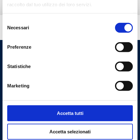
raccolto dal tuo utilizzo dei loro servizi.
Selezione
¿Necesitas ayuda?
Necessari
del
consenso
Preferenze
Statistiche
Marketing
Cookie Policy
Privacy Policy
Accetta tutti
Contáctanos
Accetta selezionati