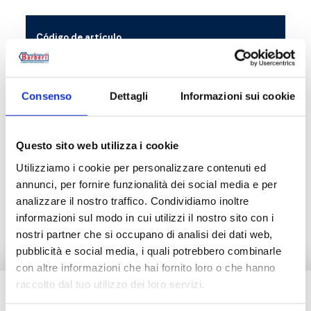
Código de artículo
Medi
11D015000120
Ø 51
Consenso
Dettagli
Informazioni sui cookie
Questo sito web utilizza i cookie
Descripción
Utilizziamo i cookie per personalizzare contenuti ed
annunci, per fornire funzionalità dei social media e per
analizzare il nostro traffico. Condividiamo inoltre
Documentación
informazioni sul modo in cui utilizzi il nostro sito con i
nostri partner che si occupano di analisi dei dati web,
pubblicità e social media, i quali potrebbero combinarle
con altre informazioni che hai fornito loro o che hanno
raccolto dal tuo utilizzo dei loro servizi.
¿Necesitas ayuda?