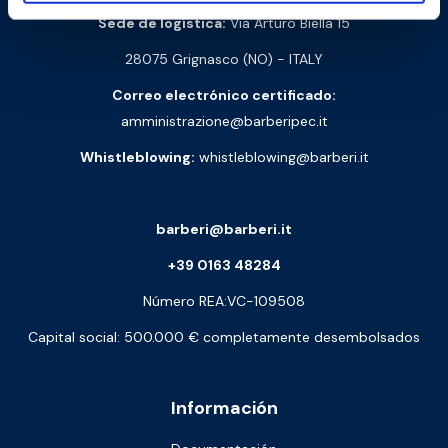
Sede de logística:
Via Arturo Biella 15
28075 Grignasco (NO) - ITALY
Correo electrónico certificado:
amministrazione@barberipec.it
Whistleblowing:
whistleblowing@barberi.it
barberi@barberi.it
+39 0163 48284
Número REA:VC-109508
Capital social: 500.000 € completamente desembolsados
Información