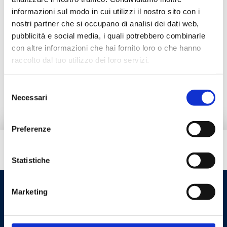
Descripción
informazioni sul modo in cui utilizzi il nostro sito con i
nostri partner che si occupano di analisi dei dati web,
pubblicità e social media, i quali potrebbero combinarle
Documentación
con altre informazioni che hai fornito loro o che hanno
raccolto dal tuo utilizzo dei loro servizi.
Pieza de repuesto
Selezione
Necessari
del
consenso
Preferenze
¿Necesitas ayuda?
Statistiche
Marketing