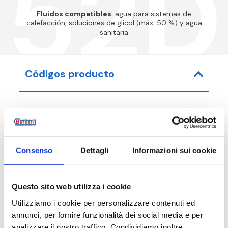
52D
Fluidos compatibles
: agua para sistemas de
calefacción, soluciones de glicol (máx. 50 %) y agua
sanitaria
Códigos producto
Código de artículo
Medida
Consenso
Dettagli
Informazioni sui cookie
52D0400T1
G 1 1/2 M - G 1 1/2 
52D0400T2
G 1 1/2 M - G 1 1/2 
Questo sito web utilizza i cookie
Utilizziamo i cookie per personalizzare contenuti ed
annunci, per fornire funzionalità dei social media e per
analizzare il nostro traffico. Condividiamo inoltre