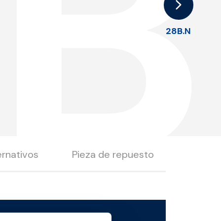
B
28B.N
ernativos
Pieza de repuesto
Descargar el archivo 3D