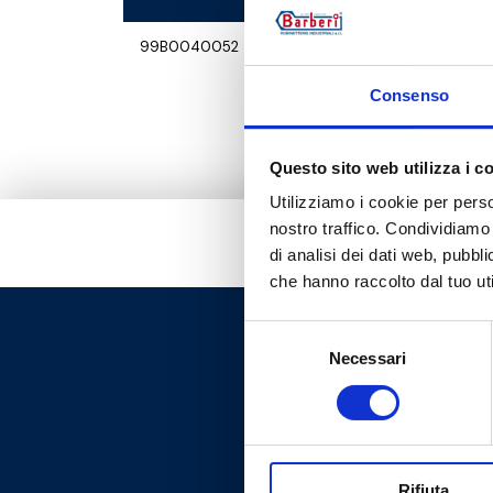
99B0040052
Consenso
Questo sito web utilizza i c
Utilizziamo i cookie per perso
nostro traffico. Condividiamo 
di analisi dei dati web, pubbl
che hanno raccolto dal tuo uti
Selezione
Necessari
del
consenso
Rifiuta