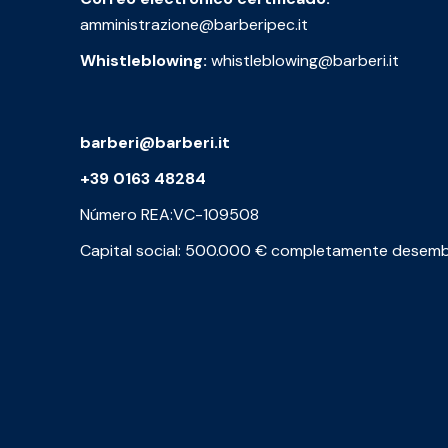
amministrazione@barberipec.it
Whistleblowing:
whistleblowing@barberi.it
barberi@barberi.it
+39 0163 48284
Número REA:VC-109508
Capital social: 500.000 € completamente desem