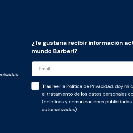
¿Te gustaría recibir información ac
mundo Barberi?
bolsados
Tras leer la
Política de Privacidad
, doy mi 
el tratamiento de los datos personales co
(boletines y comunicaciones publicitaria
automatizados)