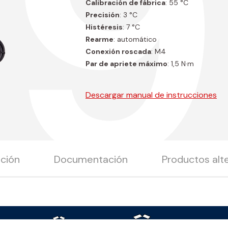
99
Calibración de fábrica
: 55 °C
Precisión
: 3 °C
Histéresis
: 7 °C
Rearme
: automático
Conexión roscada
: M4
Par de apriete máximo
: 1,5 N·m
Descargar manual de instrucciones
ción
Documentación
Productos alt