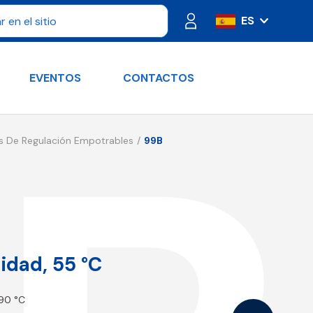
ES
IT
FR
EVENTOS
CONTACTOS
PT
DE
RU
s De Regulación Empotrables
99B
EN
idad, 55 °C
–90 °C