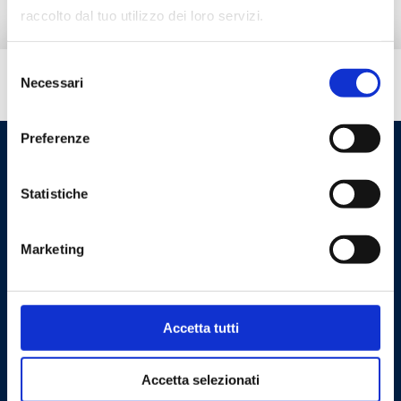
raccolto dal tuo utilizzo dei loro servizi.
Selezione
Necessari
¿Necesitas ayuda?
del
consenso
Preferenze
Statistiche
Marketing
Cookie Policy
Privacy Policy
Accetta tutti
Contáctanos
Accetta selezionati