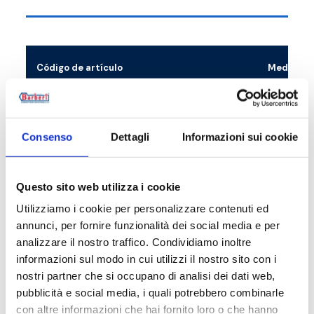
Código de artículo
Medida
15D020000
G 3/4 M - 
Consenso
Dettagli
Informazioni sui cookie
Descripción
Questo sito web utilizza i cookie
Utilizziamo i cookie per personalizzare contenuti ed
annunci, per fornire funzionalità dei social media e per
Documentación
analizzare il nostro traffico. Condividiamo inoltre
informazioni sul modo in cui utilizzi il nostro sito con i
nostri partner che si occupano di analisi dei dati web,
Accesorios
pubblicità e social media, i quali potrebbero combinarle
con altre informazioni che hai fornito loro o che hanno