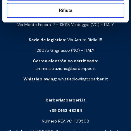
Barberi Rubinetterie Industriali S.r.l. a socio unico
Rifiuta
NIF y número de IVA: 00252070024
Via Monte Fenera, 7 - 13018 Valduggia (VC) - ITALY
Sede de logística:
Via Arturo Biella 15
28075 Grignasco (NO) - ITALY
Correo electrónico certificado:
amministrazione@barberipec.it
Whistleblowing:
whistleblowing@barberi.it
barberi@barberi.it
+39 0163 48284
Número REA:VC-109508