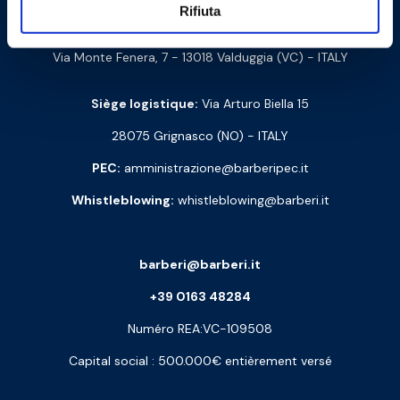
Rifiuta
Code d’identif. Fiscale et code TVA : 00252070024
Via Monte Fenera, 7 - 13018 Valduggia (VC) - ITALY
Siège logistique:
Via Arturo Biella 15
28075 Grignasco (NO) - ITALY
PEC:
amministrazione@barberipec.it
Whistleblowing:
whistleblowing@barberi.it
barberi@barberi.it
+39 0163 48284
Numéro REA:VC-109508
Capital social : 500.000€ entièrement versé