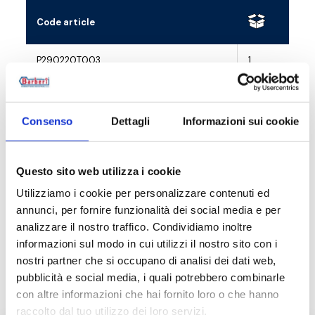
Code article
P290220T003
1
P29022CT003
1
Consenso
Dettagli
Informazioni sui cookie
Questo sito web utilizza i cookie
Description
Utilizziamo i cookie per personalizzare contenuti ed
annunci, per fornire funzionalità dei social media e per
Documentation
analizzare il nostro traffico. Condividiamo inoltre
informazioni sul modo in cui utilizzi il nostro sito con i
nostri partner che si occupano di analisi dei dati web,
Accessoires
pubblicità e social media, i quali potrebbero combinarle
con altre informazioni che hai fornito loro o che hanno
raccolto dal tuo utilizzo dei loro servizi.