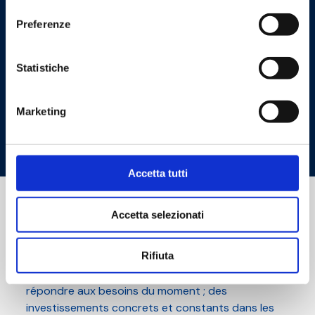
consenso
Preferenze
Statistiche
Marketing
01
/
06
Accetta tutti
Politique et Valeurs
Accetta selezionati
La connaissance du marché, la mise à jour
constante d'un point de vue technologique,
Rifiuta
l'attention portée à l'innovation, nous permettent
d'offrir aux clients des produits sachant toujours
répondre aux besoins du moment ; des
investissements concrets et constants dans les