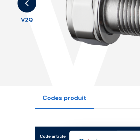
V
V2Q
Codes produit
Code article
Mesure