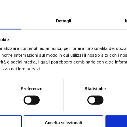
F
10
100
Chro
Dettagli
ookie
nalizzare contenuti ed annunci, per fornire funzionalità dei socia
inoltre informazioni sul modo in cui utilizzi il nostro sito con i n
Besoin d’aide ?
icità e social media, i quali potrebbero combinarle con altre inform
lizzo dei loro servizi.
Preferenze
Statistiche
Accetta selezionati