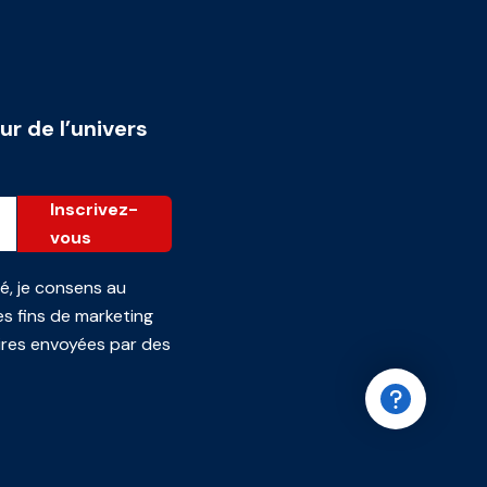
ur de l’univers
Inscrivez-
vous
té
, je consens au
s fins de marketing
ires envoyées par des