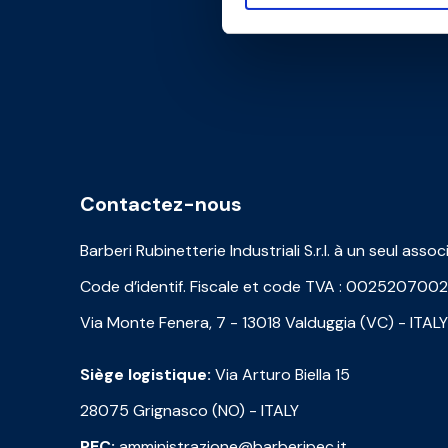
Contactez-nous
Barberi Rubinetterie Industriali S.r.l. à un seul assoc
Code d’identif. Fiscale et code TVA : 002520700
Via Monte Fenera, 7 - 13018 Valduggia (VC) - ITALY
Siège logistique:
Via Arturo Biella 15
28075 Grignasco (NO) - ITALY
PEC:
amministrazione@barberipec.it