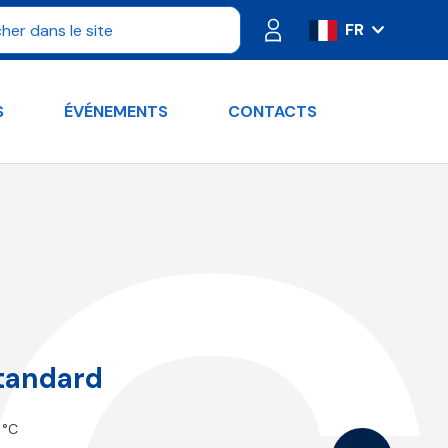
FR
IT
ES
S
ÉVÉNEMENTS
CONTACTS
PT
DE
RU
EN
tandard
 °C