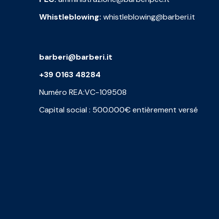
Whistleblowing:
whistleblowing@barberi.it
barberi@barberi.it
+39 0163 48284
Numéro REA:VC-109508
Capital social : 500.000€ entièrement versé