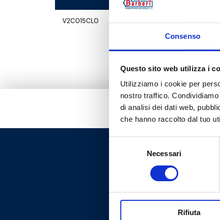
V2C015CL0
G 1/2 M - G 3/4 
Consenso
Questo sito web utilizza i c
Utilizziamo i cookie per perso
nostro traffico. Condividiamo 
di analisi dei dati web, pubbl
che hanno raccolto dal tuo uti
Selezione
Necessari
del
consenso
Rifiuta