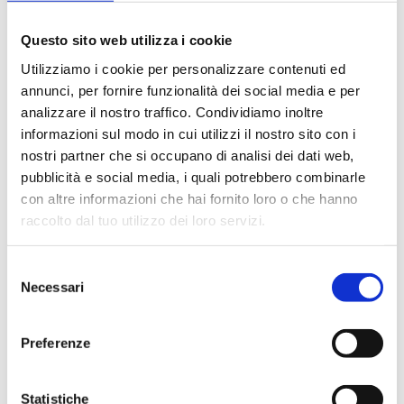
B4AE15BMP
2
20
G 1/2 M
Questo sito web utilizza i cookie
B4AE15TBP
2
20
G 1/2 M
Utilizziamo i cookie per personalizzare contenuti ed
annunci, per fornire funzionalità dei social media e per
B4AE15TNP
2
20
G 1/2 M
analizzare il nostro traffico. Condividiamo inoltre
informazioni sul modo in cui utilizzi il nostro sito con i
nostri partner che si occupano di analisi dei dati web,
pubblicità e social media, i quali potrebbero combinarle
con altre informazioni che hai fornito loro o che hanno
Description
raccolto dal tuo utilizzo dei loro servizi.
Documentation
Selezione
Necessari
del
consenso
Accessoires
Preferenze
Pièces de rechange
Statistiche