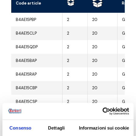
Code article
Raccor
B4AE15PBP
2
20
G 1/2 M
B4AE15CLP
2
20
G 1/2 M
B4AE15QDP
2
20
G 1/2 M
B4AE15BAP
2
20
G 1/2 M
B4AE15RAP
2
20
G 1/2 M
B4AE15CBP
2
20
G 1/2 M
B4AE15CSP
2
20
G 1/2 M
B4AE15NZP
2
20
G 1/2 M
Consenso
Dettagli
Informazioni sui cookie
B4AE15WBP
2
20
G 1/2 M