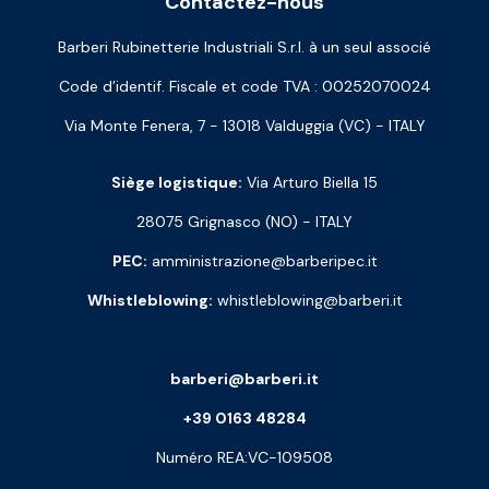
Contactez-nous
Barberi Rubinetterie Industriali S.r.l. à un seul associé
Code d’identif. Fiscale et code TVA : 00252070024
Via Monte Fenera, 7 - 13018 Valduggia (VC) - ITALY
Siège logistique:
Via Arturo Biella 15
28075 Grignasco (NO) - ITALY
PEC:
amministrazione@barberipec.it
Whistleblowing:
whistleblowing@barberi.it
barberi@barberi.it
+39 0163 48284
Numéro REA:VC-109508