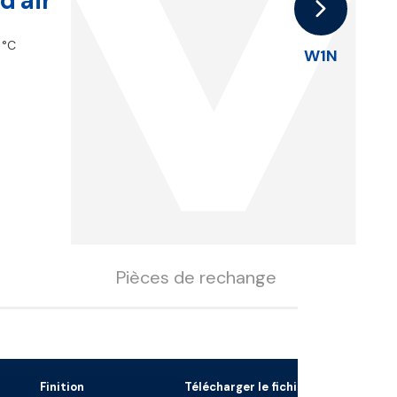
1
d'air
 °C
W1N
Pièces de rechange
Finition
Télécharger le fichier 3D