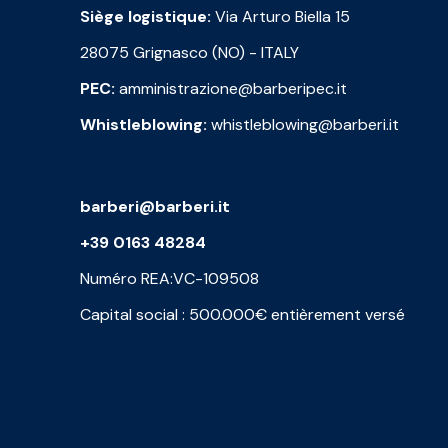
Siège logistique:
Via Arturo Biella 15
28075 Grignasco (NO) - ITALY
PEC:
amministrazione@barberipec.it
Whistleblowing:
whistleblowing@barberi.it
barberi@barberi.it
+39 0163 48284
Numéro REA:VC-109508
Capital social : 500.000€ entièrement versé