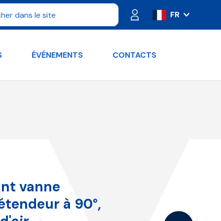
FR
IT
ES
S
ÉVÉNEMENTS
CONTACTS
PT
DE
RU
EN
ant vanne
étendeur à 90°,