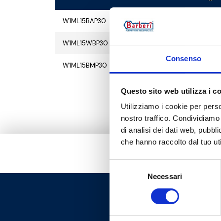
W1ML15BAP30
1
10
W1ML15WBP30
1
10
Consenso
W1ML15BMP30
1
10
Questo sito web utilizza i c
Utilizziamo i cookie per perso
nostro traffico. Condividiamo 
di analisi dei dati web, pubbl
che hanno raccolto dal tuo uti
Selezione
Necessari
del
consenso