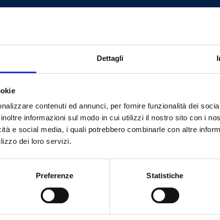
G 1/2 M
G 1/2 F
G 1/2 M
G 1/2 F
Dettagli
G 1/2 M
G 1/2 F
ookie
nalizzare contenuti ed annunci, per fornire funzionalità dei socia
inoltre informazioni sul modo in cui utilizzi il nostro sito con i n
icità e social media, i quali potrebbero combinarle con altre inform
lizzo dei loro servizi.
Besoin d’aide ?
Preferenze
Statistiche