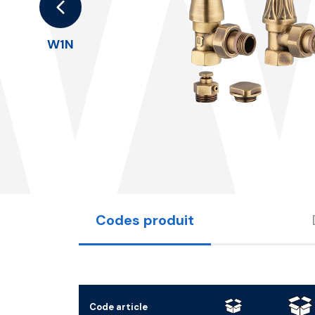
W
W1N
Codes produit
Code article