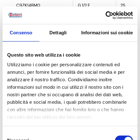
C9ZK14BM0
G 1/2 F
25
C9ZK14PB0
G 1/2 F
25
Consenso
Dettagli
Informazioni sui cookie
C9ZE14CL0
G 3/4 F
10
C9ZE14QD0
G 3/4 F
10
Questo sito web utilizza i cookie
C9ZE14BA0
G 3/4 F
10
Utilizziamo i cookie per personalizzare contenuti ed
annunci, per fornire funzionalità dei social media e per
C9ZE14RA0
G 3/4 F
10
analizzare il nostro traffico. Condividiamo inoltre
informazioni sul modo in cui utilizzi il nostro sito con i
C9ZE14CS0
G 3/4 F
10
nostri partner che si occupano di analisi dei dati web,
pubblicità e social media, i quali potrebbero combinarle
C9ZE14NZ0
G 3/4 F
10
con altre informazioni che hai fornito loro o che hanno
raccolto dal tuo utilizzo dei loro servizi.
C9ZE14WB0
G 3/4 F
10
C9ZE14BM0
G 3/4 F
10
Selezione