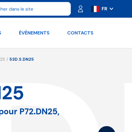
FR
IT
ES
S
ÉVÉNEMENTS
CONTACTS
PT
DE
RU
 25
53D.S.DN25
EN
N25
 pour P72.DN25,