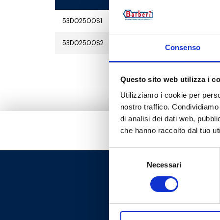
53D02500S1
pour P72.DN25
53D02500S2
pour P74
Consenso
Questo sito web utilizza i c
Utilizziamo i cookie per perso
nostro traffico. Condividiamo 
di analisi dei dati web, pubbl
che hanno raccolto dal tuo uti
Selezione
Necessari
del
consenso