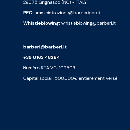
28075 Grignasco (NO) - ITALY
PEC:
amministrazione@barberipec.it
Whistleblowing:
whistleblowing@barberi.it
barberi@barberi.it
+39 0163 48284
Numéro REA:VC-109508
Capital social : 500.000€ entièrement versé