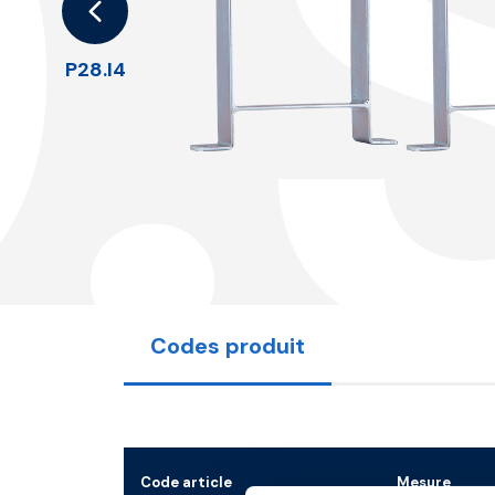
.
P28.I4
Codes produit
Code article
Mesure