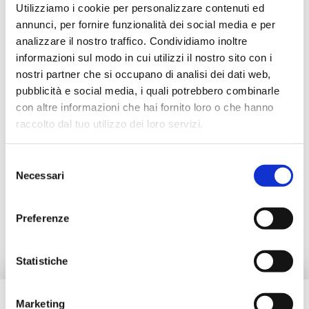
Utilizziamo i cookie per personalizzare contenuti ed
annunci, per fornire funzionalità dei social media e per
analizzare il nostro traffico. Condividiamo inoltre
informazioni sul modo in cui utilizzi il nostro sito con i
Description
nostri partner che si occupano di analisi dei dati web,
pubblicità e social media, i quali potrebbero combinarle
con altre informazioni che hai fornito loro o che hanno
Documentation
raccolto dal tuo utilizzo dei loro servizi.
Selezione
Accessoires
Necessari
del
consenso
Produits alternatifs
Preferenze
Statistiche
Marketing
Besoin d’aide ?