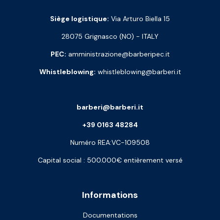
Siège logistique:
Via Arturo Biella 15
28075 Grignasco (NO) - ITALY
PEC:
amministrazione@barberipec.it
Whistleblowing:
whistleblowing@barberi.it
barberi@barberi.it
+39 0163 48284
Numéro REA:VC-109508
Capital social : 500.000€ entièrement versé
Informations
Documentations