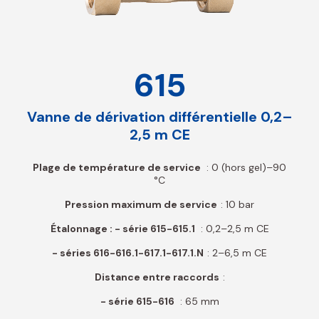
615
Vanne de dérivation différentielle 0,2–
2,5 m CE
Plage de température de service
: 0 (hors gel)–90
°C
Pression maximum de service
: 10 bar
Étalonnage : - série 615-615.1
: 0,2–2,5 m CE
- séries 616-616.1-617.1-617.1.N
: 2–6,5 m CE
Distance entre raccords
:
- série 615-616
: 65 mm